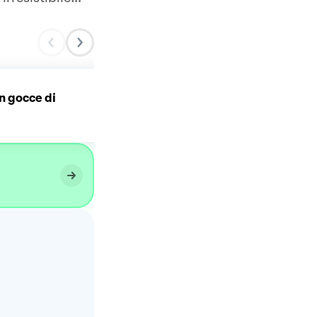
on gocce di
Plumcake all’arancia e
gocce di cioccolato 😍