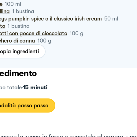
te
100
ml
llina
1
bustina
leys pumpkin spice o il classico irish cream
50
ml
ito
1
bustina
cotti con gocce di cioccolato
100
g
chero di canna
100
g
opia ingredienti
edimento
15 minuti
o totale
dalità passo passo
uocere la zucca in forno o cuocetela al vapore, una