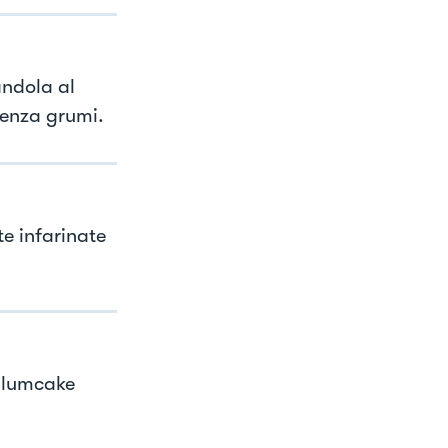
andola al
senza grumi.
te infarinate
plumcake