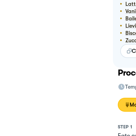
Lat
Vani
Bai
Liev
Bis
Zuc
C
Proc
Temp
Mo
STEP
1
Fate c