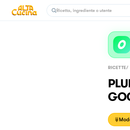
RICETTE
/
PLU
GOC
Moda