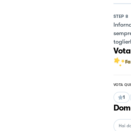
STEP
8
Inforn
sempre
toglie
Vota
Fa
VOTA QU
1
Doma