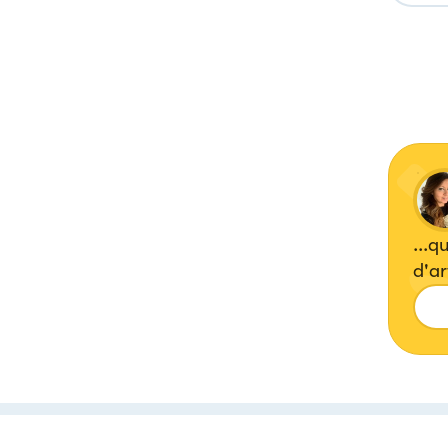
...q
d'art