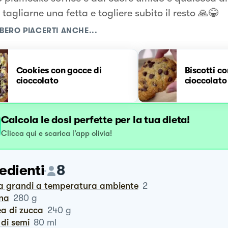
tagliarne una fetta e togliere subito il resto 🙏😂
BERO PIACERTI ANCHE...
Cookies con gocce di
Biscotti c
cioccolato
cioccolato
Calcola le dosi perfette per la tua dieta!
Clicca qui e scarica l’app olivia!
edienti
8
va grandi a temperatura ambiente
2
ina
280
g
ea di zucca
240
g
o di semi
80
ml