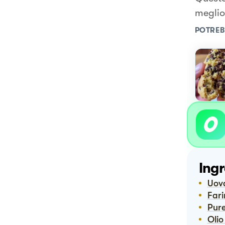
meglio 
POTREB
Ingr
Uo
Far
Pur
Oli