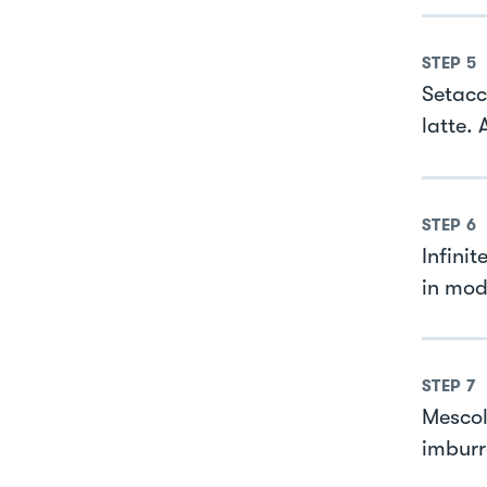
STEP
5
Setacci
latte.
STEP
6
Infinit
in mod
STEP
7
Mescol
imburra