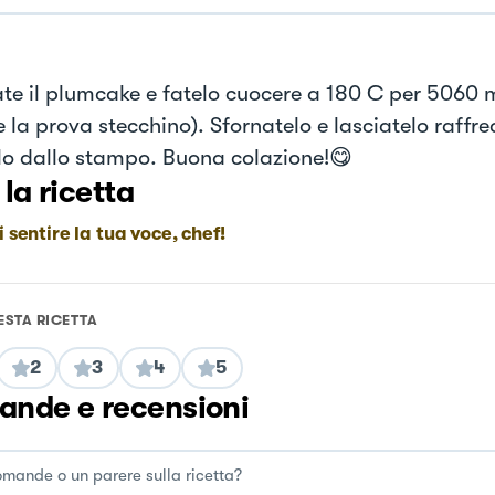
ate il plumcake e fatelo cuocere a 180 C per 5060 m
 la prova stecchino). Sfornatelo e lasciatelo raffr
rlo dallo stampo. Buona colazione!😋
 la ricetta
i sentire la tua voce, chef!
ESTA RICETTA
2
3
4
5
nde e recensioni