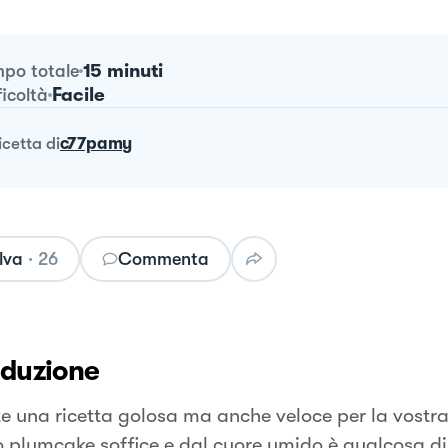
15 minuti
po totale
Facile
ficoltà
ricetta
di
c77pamy
lva
·
26
Commenta
oduzione
e una ricetta golosa ma anche veloce per la vostra
 plumcake soffice e dal cuore umido è qualcosa di i