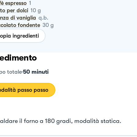
ffè espresso
1
vito per dolci
10
g
enza di vaniglia
q.b.
occolato fondente
30
g
opia ingredienti
edimento
50 minuti
o totale
dalità passo passo
aldare il forno a 180 gradi, modalità statica.