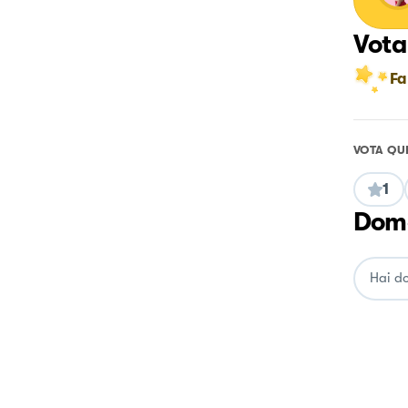
Vota
Fa
VOTA QU
1
Doma