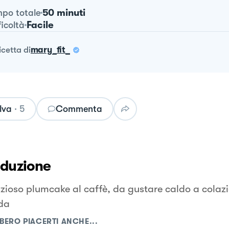
50 minuti
po totale
Facile
ficoltà
ricetta
di
mary_fit_
lva
·
5
Commenta
oduzione
izioso plumcake al caffè, da gustare caldo a colaz
da
BERO PIACERTI ANCHE...