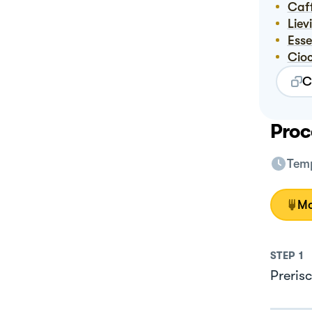
Ca
Lie
Ess
Ci
C
Proc
Temp
Mo
STEP
1
Prerisc