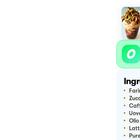
Ingr
Far
Zuc
Caf
Uov
Oli
Lat
Pur