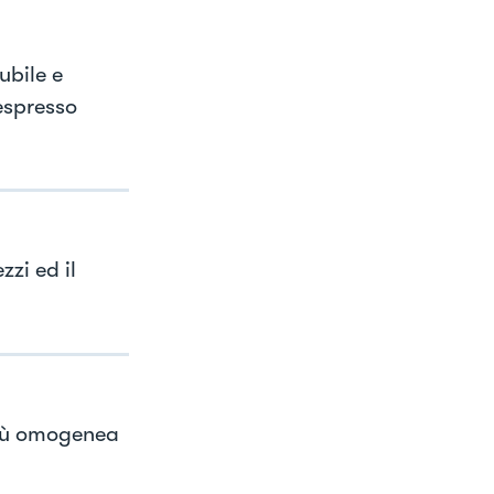
ubile e
'espresso
zzi ed il
iù omogenea