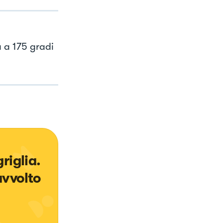
 a 175 gradi
riglia. 
vvolto 