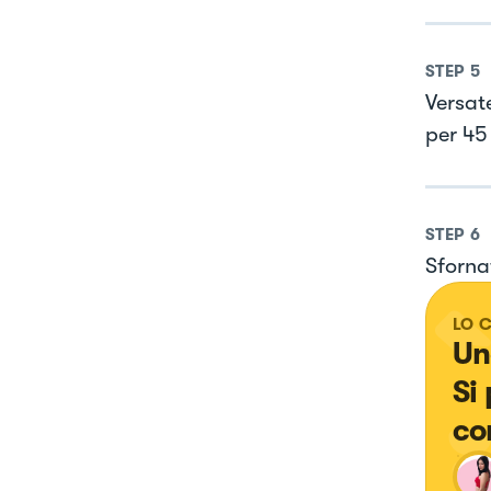
STEP
5
Versat
per 45
STEP
6
Sfornat
LO 
Un
Si
co