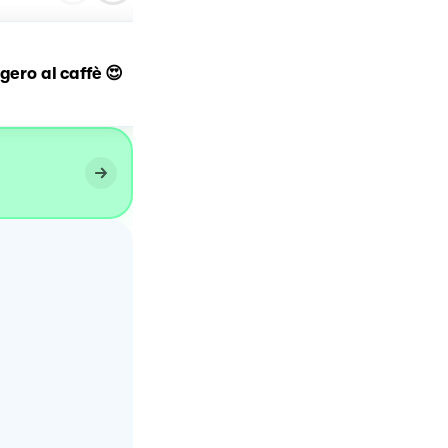
gero al caffè 😍
Mousse al caffè ☕️