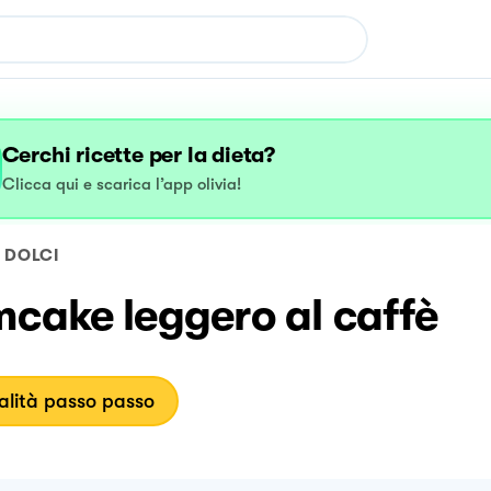
Cerchi ricette per la dieta?
Clicca qui e scarica l’app olivia!
DOLCI
cake leggero al caffè
lità passo passo