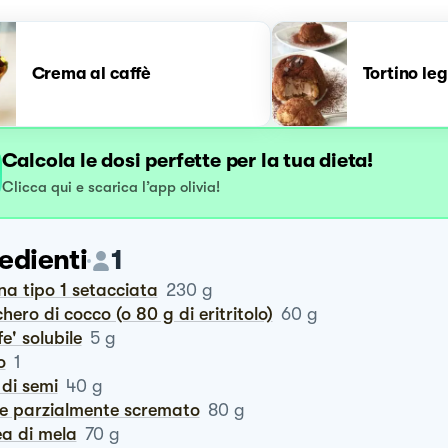
Crema al caffè
Tortino leg
Calcola le dosi perfette per la tua dieta!
Clicca qui e scarica l’app olivia!
edienti
1
ina tipo 1 setacciata
230
g
chero di cocco (o 80 g di eritritolo)
60
g
fe' solubile
5
g
o
1
o di semi
40
g
te parzialmente scremato
80
g
ea di mela
70
g