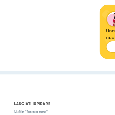
Una
nuov
vita
LASCIATI ISPIRARE
Muffin “foresta nera”