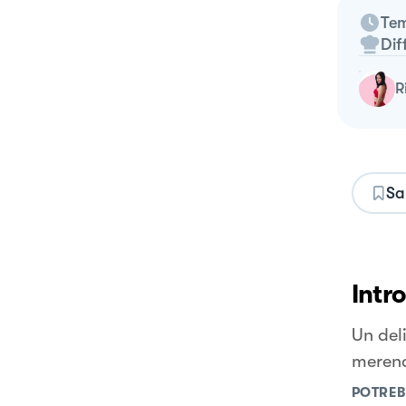
Tem
Dif
Sa
Intr
Un del
meren
POTREB