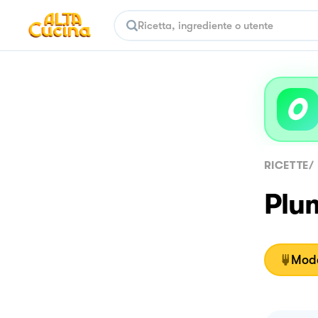
RICETTE
/
Plu
Moda