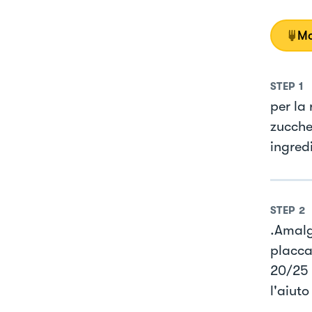
Mo
STEP
1
per la 
zuccher
ingredi
STEP
2
.Amalg
placca
20/25 
l'aiuto