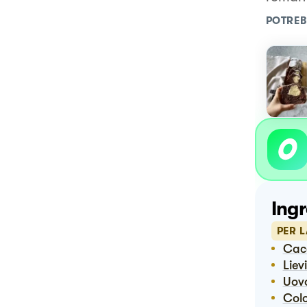
POTREB
Ingr
PER L
Ca
Lie
Uov
Co