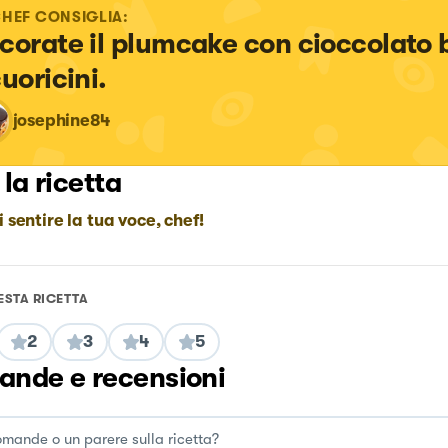
CHEF CONSIGLIA:
corate il plumcake con cioccolato 
cuoricini.
josephine84
 la ricetta
i sentire la tua voce, chef!
ESTA RICETTA
2
3
4
5
nde e recensioni