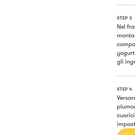
STEP
3
Nel fr
montar
compost
yogurt
gli ing
STEP
4
Versar
plumca
cuorici
impast