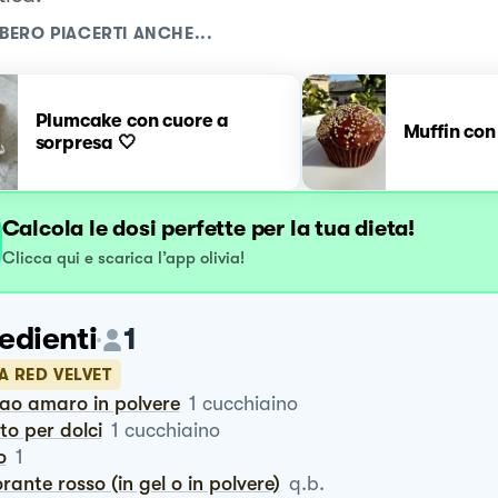
BERO PIACERTI ANCHE...
Plumcake con cuore a
Muffin con
sorpresa 🤍
Calcola le dosi perfette per la tua dieta!
Clicca qui e scarica l’app olivia!
edienti
1
A RED VELVET
cao amaro in polvere
1
cucchiaino
vito per dolci
1
cucchiaino
o
1
lorante rosso (in gel o in polvere)
q.b.