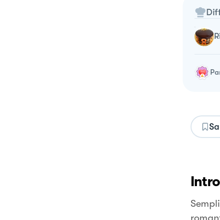
Dif
Pa
Sa
Intr
Sempli
romant