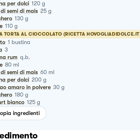
ina per dolci
120
g
o di semi di mais
25
g
chero
130
g
te
110
g
LA TORTA AL CIOCCOLATO (RICETTA HOVOGLIADIDOLCE.IT
ito
1
bustina
a
3
oma rum
q.b.
te
80
ml
o di semi di mais
60
ml
ina per dolci
200
g
cao amaro in polvere
30
g
chero
180
g
urt bianco
125
g
opia ingredienti
edimento