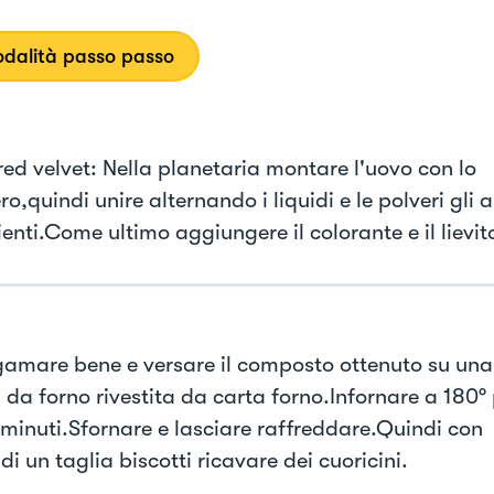
dalità passo passo
red velvet: Nella planetaria montare l'uovo con lo
o,quindi unire alternando i liquidi e le polveri gli al
enti.Come ultimo aggiungere il colorante e il lievito
amare bene e versare il composto ottenuto su una
 da forno rivestita da carta forno.Infornare a 180°
minuti.Sfornare e lasciare raffreddare.Quindi con
 di un taglia biscotti ricavare dei cuoricini.