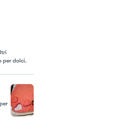
tri
 per dolci.
 per