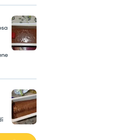
osa
ene
di