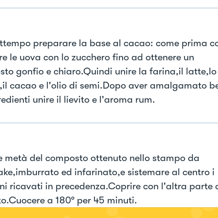
attempo preparare la base al cacao: come prima c
e le uova con lo zucchero fino ad ottenere un
o gonfio e chiaro.Quindi unire la farina,il latte,lo
,il cacao e l'olio di semi.Dopo aver amalgamato b
redienti unire il lievito e l'aroma rum.
e metà del composto ottenuto nello stampo da
ke,imburrato ed infarinato,e sistemare al centro i
ni ricavati in precedenza.Coprire con l'altra parte 
o.Cuocere a 180° per 45 minuti.