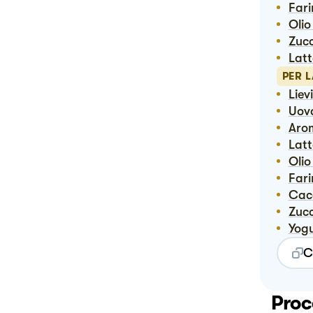
Far
Oli
Zuc
Lat
PER 
Liev
Uov
Ar
Lat
Oli
Far
Ca
Zuc
Yog
C
Proc