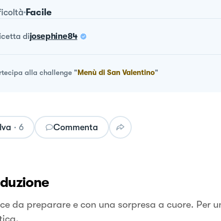
Facile
ficoltà
ricetta
di
josephine84
rtecipa alla challenge
"
Menù di San Valentino
"
lva
·
6
Commenta
oduzione
ce da preparare e con una sorpresa a cuore. Per u
ica.