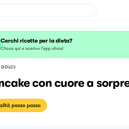
Cerchi ricette per la dieta?
Clicca qui e scarica l’app olivia!
DOLCI
mcake con cuore a sorpr
lità passo passo