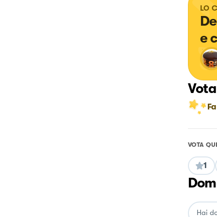
LO 
De
e 
Vota
Fa
VOTA QU
1
Doma