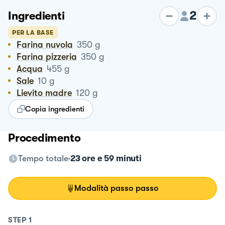
2
Ingredienti
PER LA BASE
Farina nuvola
350
g
Farina pizzeria
350
g
Acqua
455
g
Sale
10
g
Lievito madre
120
g
Copia ingredienti
Procedimento
Tempo totale
23 ore e 59 minuti
Modalità passo passo
STEP
1