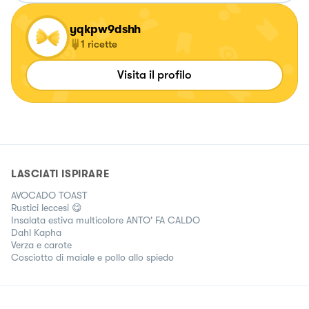
yqkpw9dshh
1
ricette
Visita il profilo
LASCIATI ISPIRARE
AVOCADO TOAST
Rustici leccesi 😋
Insalata estiva multicolore ANTO' FA CALDO
Dahl Kapha
Verza e carote
Cosciotto di maiale e pollo allo spiedo