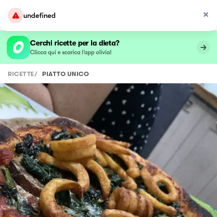
undefined
Cerchi ricette per la dieta?
Clicca qui e scarica l’app olivia!
RICETTE
/
PIATTO UNICO