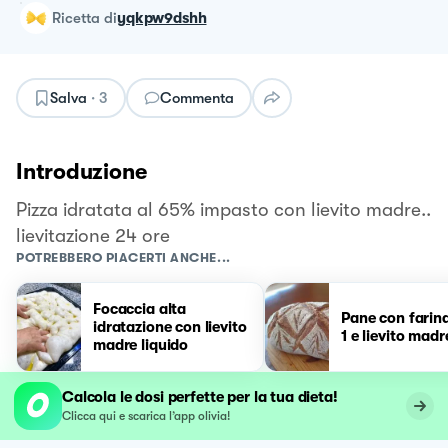
ricetta
di
yqkpw9dshh
Salva
·
3
Commenta
Introduzione
Pizza idratata al 65% impasto con lievito madre..
lievitazione 24 ore
POTREBBERO PIACERTI ANCHE...
Focaccia alta
Pane con farin
idratazione con lievito
1 e lievito madr
madre liquido
Calcola le dosi perfette per la tua dieta!
Clicca qui e scarica l’app olivia!