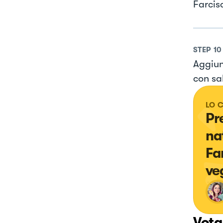
Farcis
STEP
10
Aggiun
con sal
LO 
Pr
na
Fa
ve
Vota