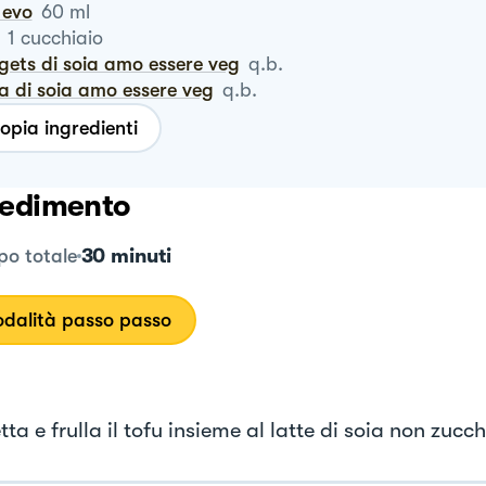
o evo
60
ml
1
cucchiaio
ggets di soia amo essere veg
q.b.
sa di soia amo essere veg
q.b.
opia ingredienti
edimento
30 minuti
o totale
dalità passo passo
ta e frulla il tofu insieme al latte di soia non zucc