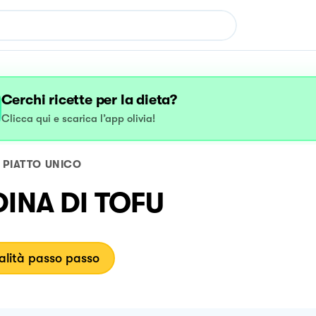
Cerchi ricette per la dieta?
Clicca qui e scarica l’app olivia!
PIATTO UNICO
DINA DI TOFU
lità passo passo