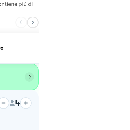
ontiene più di
co
Piadine di zucchine
4