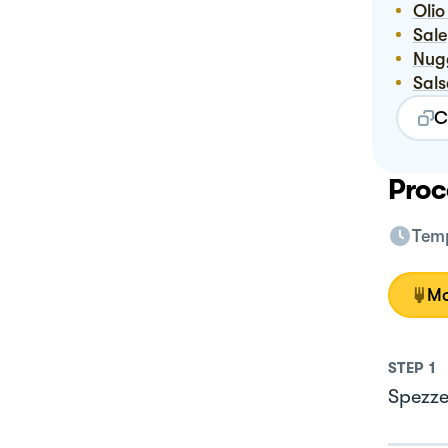
Oli
Sale
Nu
Sal
C
Proc
Temp
Mo
STEP
1
Spezzet