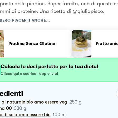
pasto delle piadine. Super farcita, una di queste c
mmi di proteine. Una ricetta di @giuliapisco.
BERO PIACERTI ANCHE...
Piadina Senza Glutine
Piatto uni
Calcola le dosi perfette per la tua dieta!
Clicca qui e scarica l’app olivia!
edienti
u al naturale bio amo essere veg
250
g
ina 00
330
g
te di soia amo essere bio
100
ml