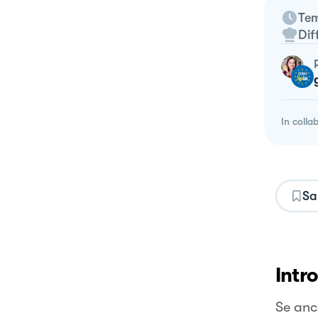
Tem
Dif
In colla
Sa
Intr
Se anco