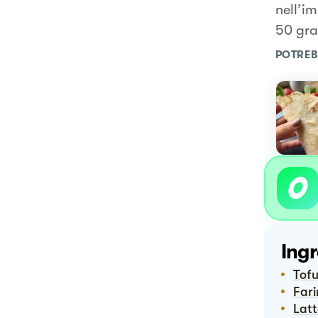
nell’im
50 gra
POTREB
Ingr
Tof
Far
Lat