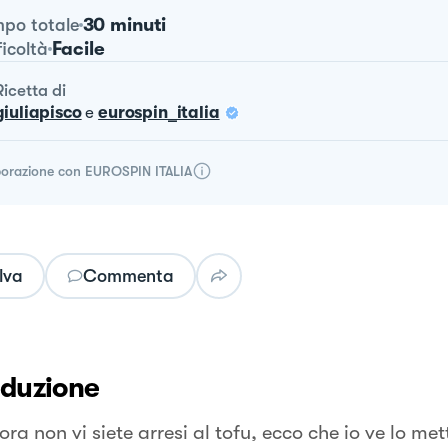
30 minuti
po totale
Facile
ficoltà
ricetta
di
giuliapisco
e
eurospin_italia
borazione con
EUROSPIN ITALIA
lva
Commenta
oduzione
ra non vi siete arresi al tofu, ecco che io ve lo me