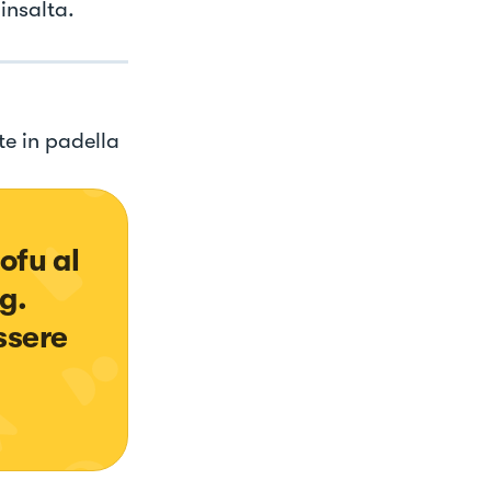
insalta.
e in padella
ofu al 
g. 
ssere 