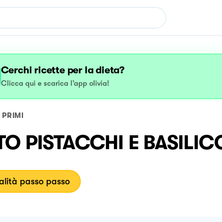
Cerchi ricette per la dieta?
Clicca qui e scarica l’app olivia!
PRIMI
TO PISTACCHI E BASILIC
lità passo passo