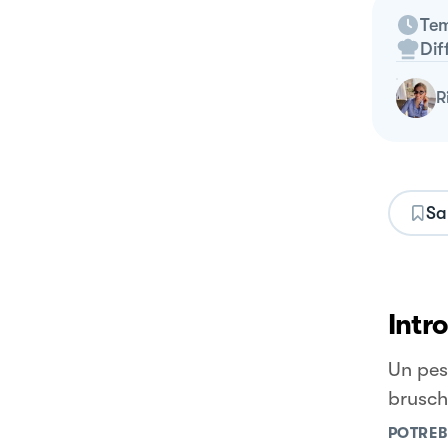
Tem
Dif
Sa
Intr
Un pes
brusch
POTREB