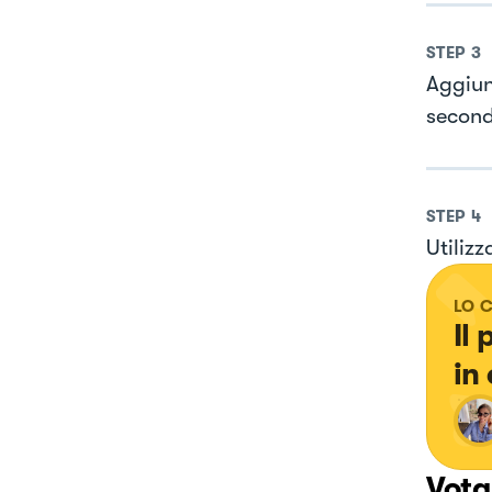
STEP
3
Aggiun
secon
STEP
4
Utilizz
LO 
Il
in
Vota