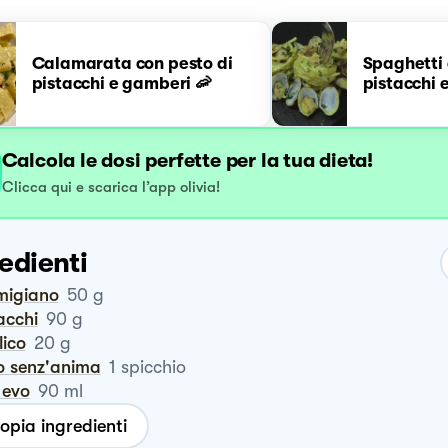
Calamarata con pesto di
Spaghetti 
pistacchi e gamberi 🦐
pistacchi 
Calcola le dosi perfette per la tua dieta!
Clicca qui e scarica l’app olivia!
edienti
rmigiano
50
g
tacchi
90
g
ilico
20
g
io senz'anima
1
spicchio
o evo
90
ml
opia ingredienti