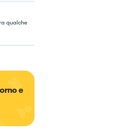
ora qualche
iorno e 