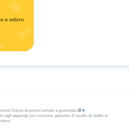
a e adoro
uccine Crema di porcini tartufo e guanciale 🥓🍄
tto agli asparagi con curcuma, pecorino & corallo di cialda al
odoro