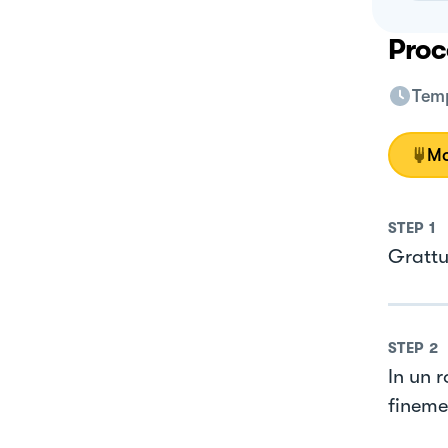
Proc
Temp
Mo
STEP
1
Grattu
STEP
2
In un r
fineme