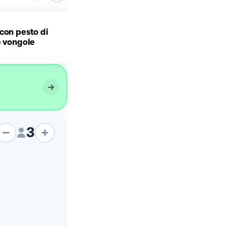
con pesto di
Pesto di basilico e
e vongole
gamberetti
3