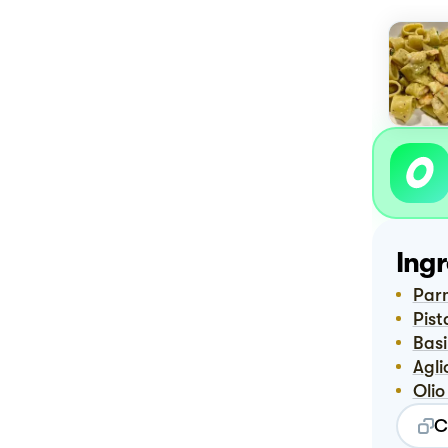
Ingr
Pa
Pis
Bas
Agl
Oli
C