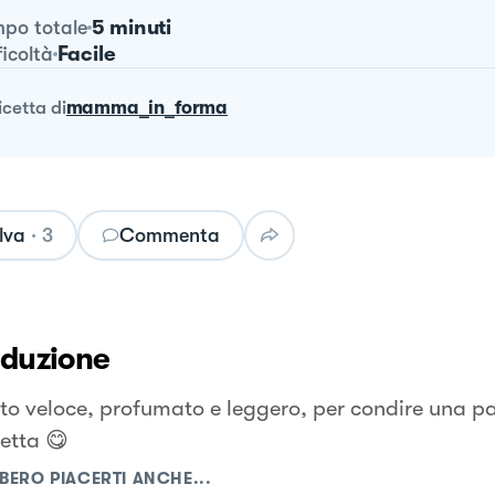
5 minuti
po totale
Facile
ficoltà
ricetta
di
mamma_in_forma
lva
·
3
Commenta
oduzione
to veloce, profumato e leggero, per condire una p
etta 😋
BERO PIACERTI ANCHE...