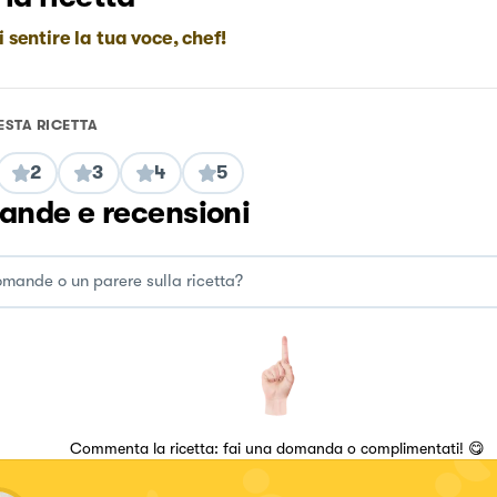
i sentire la tua voce, chef!
ESTA RICETTA
2
3
4
5
nde e recensioni
Commenta la ricetta: fai una domanda o complimentati! 😋