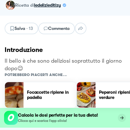
ricetta
di
ledelizieditizy
Salva
·
13
Commenta
Introduzione
Il bello è che sono deliziosi soprattutto il giorno
dopo😉
POTREBBERO PIACERTI ANCHE...
Focaccette ripiene in
Peperoni ripieni
padella
verdure
Calcola le dosi perfette per la tua dieta!
Clicca qui e scarica l’app olivia!