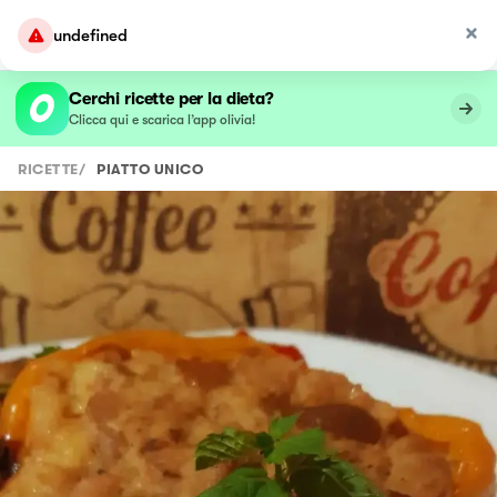
undefined
Cerchi ricette per la dieta?
Clicca qui e scarica l’app olivia!
RICETTE
/
PIATTO UNICO