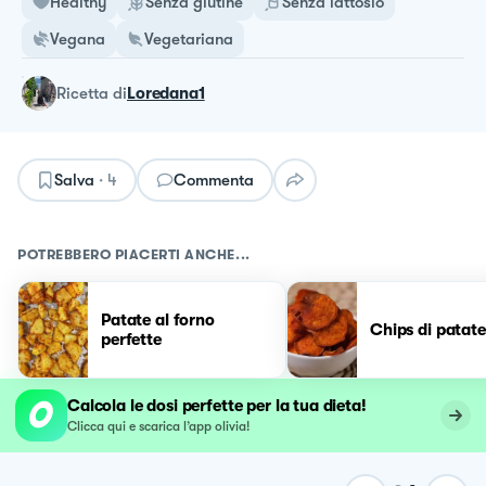
Healthy
Senza glutine
Senza lattosio
Vegana
Vegetariana
ricetta
di
Loredana1
Salva
·
4
Commenta
POTREBBERO PIACERTI ANCHE...
Patate al forno
Chips di patate
perfette
Calcola le dosi perfette per la tua dieta!
Clicca qui e scarica l’app olivia!