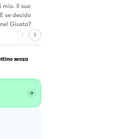
 mio. Il suo
 E se decido
one! Giusto?
ottino senza
Pastiera napoletana sen
glutine e senza lattosio