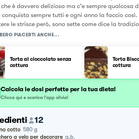
a che è davvero deliziosa ma c'e sempre qualcosa di
 conquista sempre tutti e ogni anno la faccio così.
ere le strisce però, sono sette come dice la tradizi
BERO PIACERTI ANCHE...
Torta al cioccolato senza
Torta Bisc
cottura
cottura
Calcola le dosi perfette per la tua dieta!
Clicca qui e scarica l’app olivia!
edienti
12
ano cotto
580
g
chero a velo per decorare
q.b.