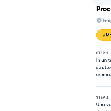
Proc
Temp
Mo
STEP
1
In un 
strutt
crema.
STEP
2
Una vo