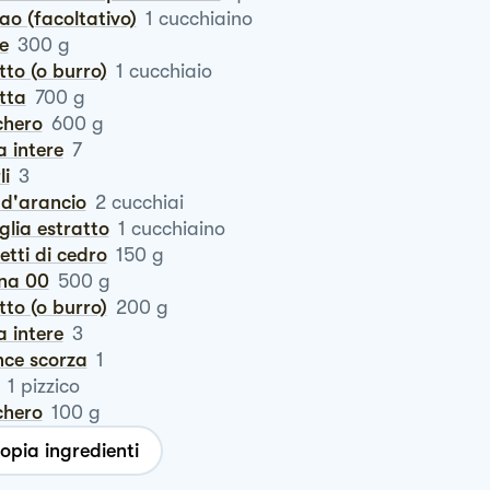
cao (facoltativo)
1
cucchiaino
te
300
g
utto (o burro)
1
cucchiaio
otta
700
g
chero
600
g
a intere
7
li
3
r d'arancio
2
cucchiai
iglia estratto
1
cucchiaino
betti di cedro
150
g
ina 00
500
g
utto (o burro)
200
g
a intere
3
nce scorza
1
1
pizzico
chero
100
g
opia ingredienti