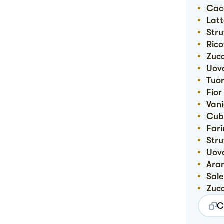
Ca
Lat
Str
Ric
Zuc
Uov
Tuor
Fio
Van
Cu
Far
Str
Uov
Ara
Sale
Zuc
C