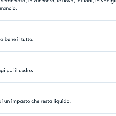
 setacciata, lo zucchero, le uova, intuorli, la vanigli
arancio.
 bene il tutto.
i poi il cedro.
ai un impasto che resta liquido.