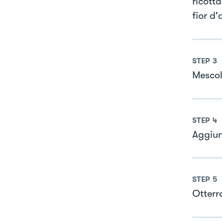
ricotta
fior d'
STEP
3
Mescola
STEP
4
Aggiung
STEP
5
Otterr