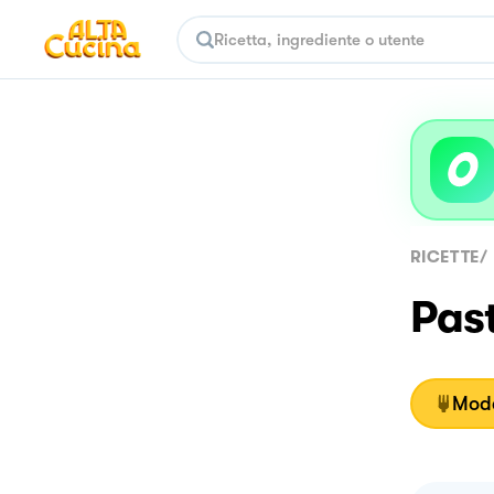
RICETTE
/
Past
Moda