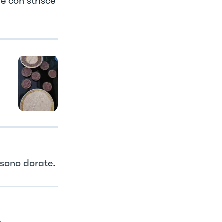
e con strisce
 sono dorate.