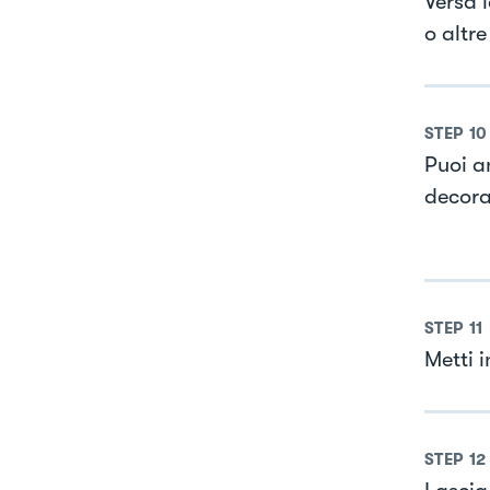
Versa 
o altre
STEP
10
Puoi a
decorar
STEP
11
Metti 
STEP
12