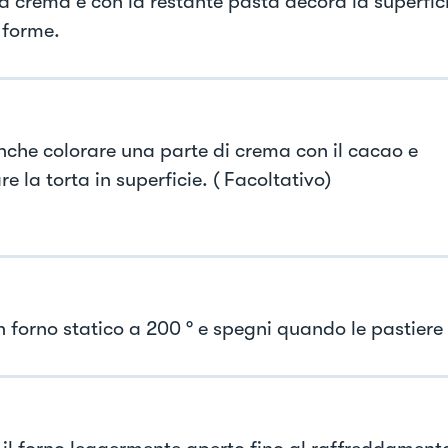
la crema e con la restante pasta decora la superfici
 forme.
nche colorare una parte di crema con il cacao e
e la torta in superficie. ( Facoltativo)
in forno statico a 200 ° e spegni quando le pastiere