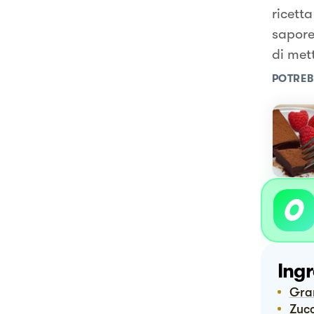
ricett
sapore
di mett
POTREB
Ingr
Gr
Zuc