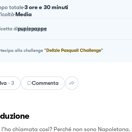
3 ore e 30 minuti
po totale
Media
ficoltà
ricetta
di
pupiepappe
rtecipa alla challenge
"
Delizie Pasquali Challenge
"
lva
·
3
Commenta
oduzione
 l'ho chiamata così? Perché non sono Napoletana.