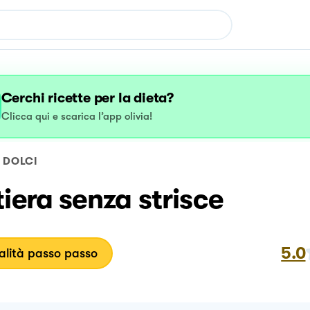
Cerchi ricette per la dieta?
Clicca qui e scarica l’app olivia!
DOLCI
iera senza strisce
5.0
lità passo passo