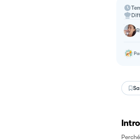
Tem
Dif
Pa
Sa
Intr
Perché