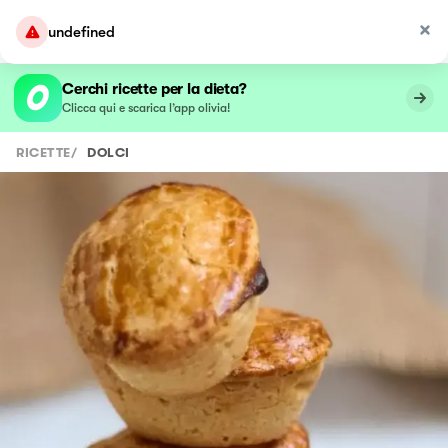
undefined
Cerchi ricette per la dieta?
Clicca qui e scarica l’app olivia!
RICETTE
/
DOLCI