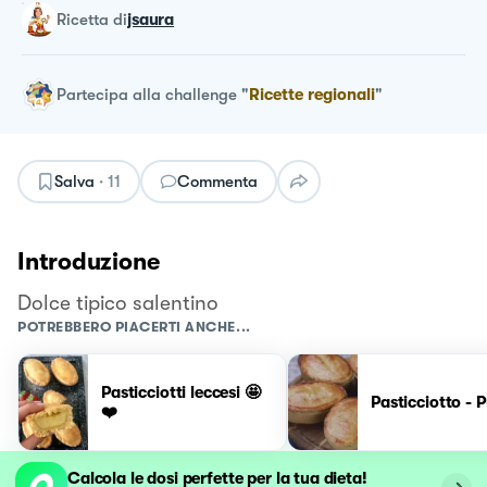
ricetta
di
jsaura
Partecipa alla challenge
"
Ricette regionali
"
Salva
·
11
Commenta
Introduzione
Dolce tipico salentino
POTREBBERO PIACERTI ANCHE...
Pasticciotti leccesi 🤩
Pasticciotto - P
❤️
Calcola le dosi perfette per la tua dieta!