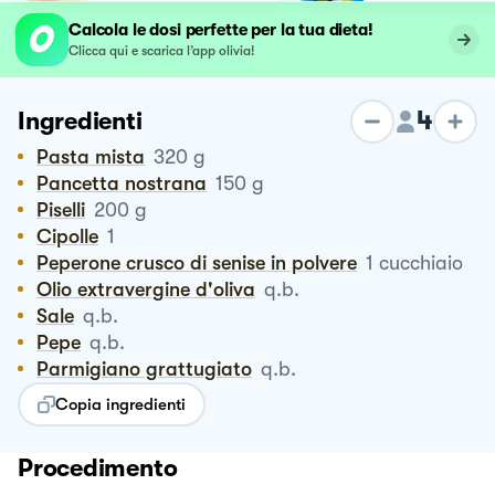
Calcola le dosi perfette per la tua dieta!
Clicca qui e scarica l’app olivia!
4
Ingredienti
Pasta mista
320
g
Pancetta nostrana
150
g
Piselli
200
g
Cipolle
1
Peperone crusco di senise in polvere
1
cucchiaio
Olio extravergine d'oliva
q.b.
Sale
q.b.
Pepe
q.b.
Parmigiano grattugiato
q.b.
Copia ingredienti
Procedimento