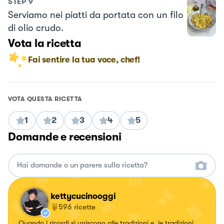
STEP
9
Serviamo nei piatti da portata con un filo
di olio crudo.
Vota la ricetta
Fai sentire la tua voce, chef!
VOTA QUESTA RICETTA
1
2
3
4
5
Domande e recensioni
kettycucinooggi
596
ricette
Quando i ricordi si uniscono alle tradizioni e, le tradizioni