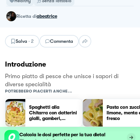
Healthy
Senza lattosio
ricetta
di
abeatrice
Salva
·
2
Commenta
Introduzione
Primo piatto di pesce che unisce i sapori di
diverse specialità
POTREBBERO PIACERTI ANCHE...
Spaghetti alla
Pasta con zucc
Chitarra con datterini
limone, menta 
gialli, gamberi,
fresco
burrata e pistacchi
Calcola le dosi perfette per la tua dieta!