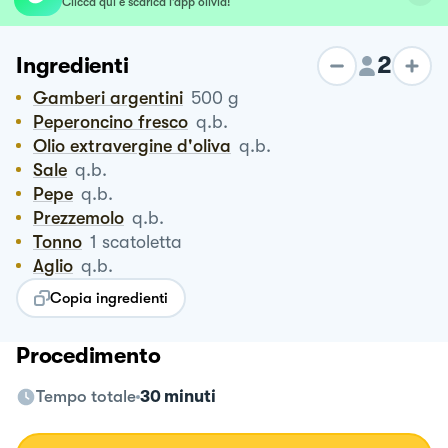
Clicca qui e scarica l’app olivia!
2
Ingredienti
Gamberi argentini
500
g
Peperoncino fresco
q.b.
Olio extravergine d'oliva
q.b.
Sale
q.b.
Pepe
q.b.
Prezzemolo
q.b.
Tonno
1
scatoletta
Aglio
q.b.
Copia ingredienti
Procedimento
Tempo totale
30 minuti