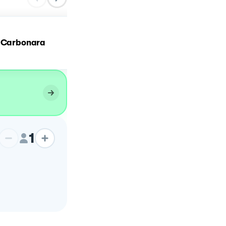
a Carbonara
Carbonara
1