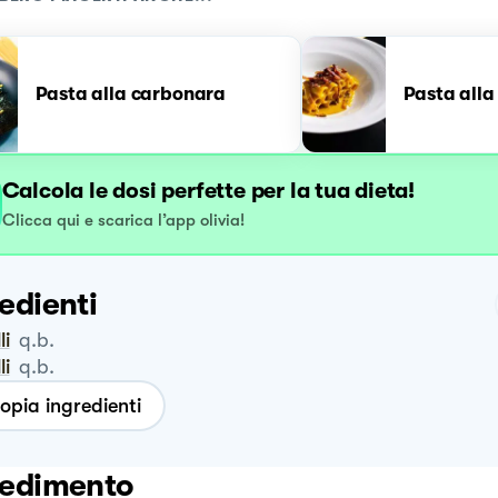
Pasta alla carbonara
Pasta all
Calcola le dosi perfette per la tua dieta!
Clicca qui e scarica l’app olivia!
edienti
li
q.b.
li
q.b.
opia ingredienti
edimento