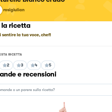
rosigiulian
 la ricetta
i sentire la tua voce, chef!
ESTA RICETTA
2
3
4
5
nde e recensioni