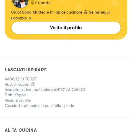
7
ricette
Ciao! Sono Matteo e mi piace cucinare 😆 Se mi segui
ricambio ☺️
Visita il profilo
LASCIATI ISPIRARE
AVOCADO TOAST
Rustici leccesi 😋
Insalata estiva multicolore ANTO' FA CALDO
Dahl Kapha
Verza e carote
Cosciotto di maiale e pollo allo spiedo
AL.TA CUCINA