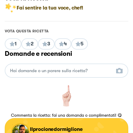
Fai sentire la tua voce, chef!
VOTA QUESTA RICETTA
1
2
3
4
5
Domande e recensioni
Commenta la ricetta: fai una domanda o complimentati! 😋
Ilprocionedormiglione