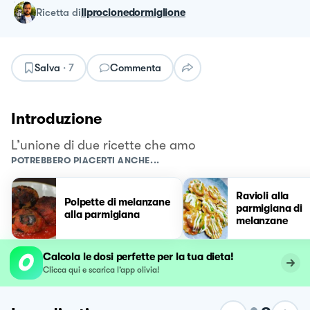
ricetta
di
Ilprocionedormiglione
Salva
·
7
Commenta
Introduzione
L’unione di due ricette che amo
POTREBBERO PIACERTI ANCHE...
Ravioli alla
Polpette di melanzane
parmigiana di
alla parmigiana
melanzane
Calcola le dosi perfette per la tua dieta!
Clicca qui e scarica l’app olivia!