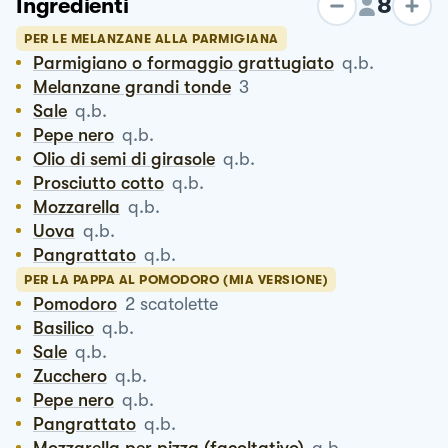
8
Ingredienti
PER LE MELANZANE ALLA PARMIGIANA
Parmigiano o formaggio grattugiato
q.b.
Melanzane grandi tonde
3
Sale
q.b.
Pepe nero
q.b.
Olio di semi di girasole
q.b.
Prosciutto cotto
q.b.
Mozzarella
q.b.
Uova
q.b.
Pangrattato
q.b.
PER LA PAPPA AL POMODORO (MIA VERSIONE)
Pomodoro
2
scatolette
Basilico
q.b.
Sale
q.b.
Zucchero
q.b.
Pepe nero
q.b.
Pangrattato
q.b.
Mozzarella per pizza (facoltativo)
q.b.