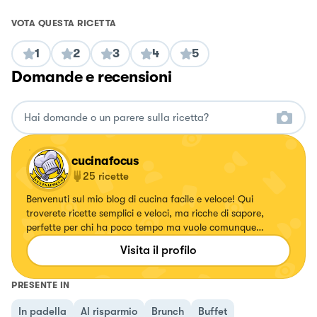
VOTA QUESTA RICETTA
1
2
3
4
5
Domande e recensioni
cucinafocus
25
ricette
Benvenuti sul mio blog di cucina facile e veloce! Qui
troverete ricette semplici e veloci, ma ricche di sapore,
perfette per chi ha poco tempo ma vuole comunque
mangiare bene. Vi invito a esplorare il mio blog e a provare
Visita il profilo
le mie ricette. Spero che troverete ispirazione per creare
piatti deleziosi!
PRESENTE IN
In padella
Al risparmio
Brunch
Buffet