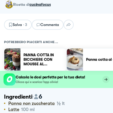
ricetta
di
cucinafocus
Salva
·
3
Commenta
POTREBBERO PIACERTI ANCHE...
PANNA COTTA IN
BICCHIERE CON
Panna cotta al 
MOUSSE AL
CIOCCOLATO 🍫
Calcola le dosi perfette per la tua dieta!
Clicca qui e scarica l’app olivia!
6
Ingredienti
½
Panna non zuccherata
lt
Latte
100
ml