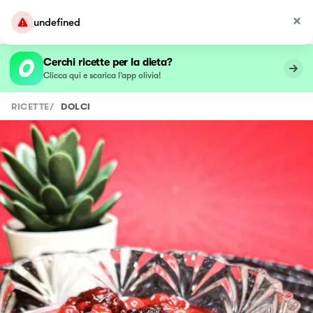
undefined
Cerchi ricette per la dieta?
Clicca qui e scarica l’app olivia!
RICETTE
/
DOLCI