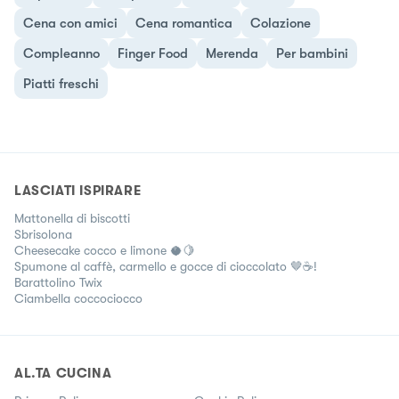
Cena con amici
Cena romantica
Colazione
Compleanno
Finger Food
Merenda
Per bambini
Piatti freschi
LASCIATI ISPIRARE
Mattonella di biscotti
Sbrisolona
Cheesecake cocco e limone 🥥🍋
Spumone al caffè, carmello e gocce di cioccolato 🤎☕!
Barattolino Twix
Ciambella coccociocco
AL.TA CUCINA