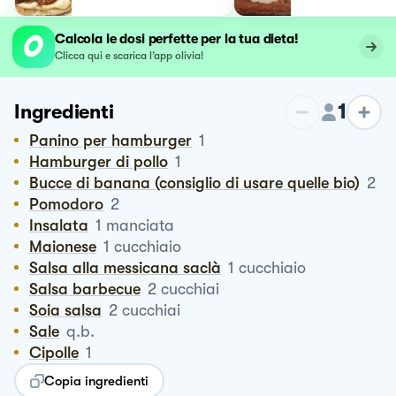
Calcola le dosi perfette per la tua dieta!
Clicca qui e scarica l’app olivia!
1
Ingredienti
Panino per hamburger
1
Hamburger di pollo
1
Bucce di banana (consiglio di usare quelle bio)
2
Pomodoro
2
Insalata
1
manciata
Maionese
1
cucchiaio
Salsa alla messicana saclà
1
cucchiaio
Salsa barbecue
2
cucchiai
Soia salsa
2
cucchiai
Sale
q.b.
Cipolle
1
Copia ingredienti