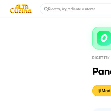
RICETTE
/
Pane
Moda