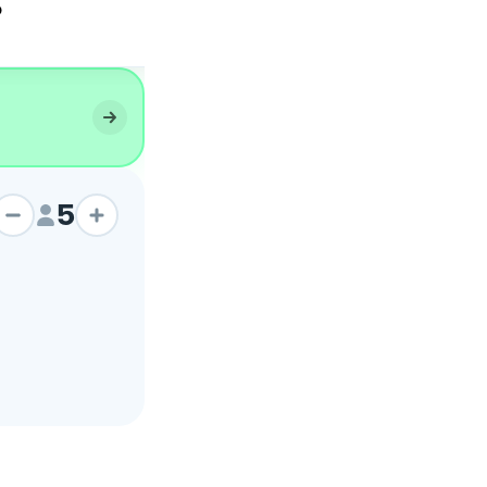
o
Pane con farina tipo 2
5