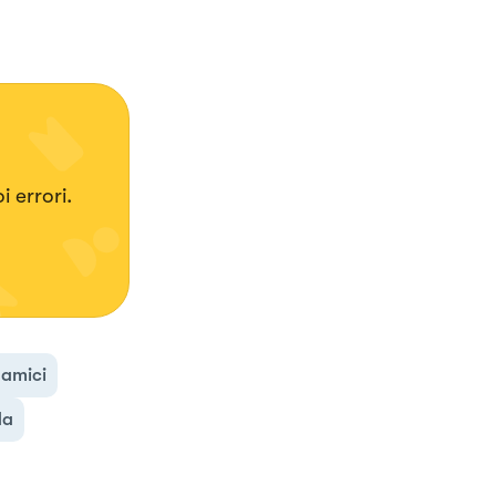
 errori.
amici
da