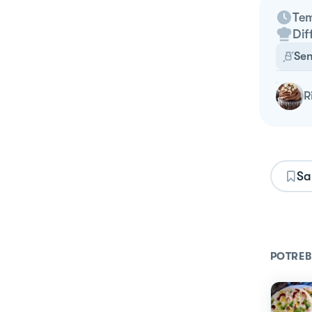
Tem
Dif
Sen
Sa
POTREB