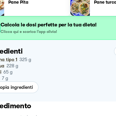
Pane Pita
Pane turc
Calcola le dosi perfette per la tua dieta!
Clicca qui e scarica l’app olivia!
edienti
ina tipo 1
325
g
qua
228
g
i
65
g
7
g
opia ingredienti
edimento