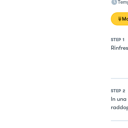
Temp
Mo
STEP
1
Rinfres
STEP
2
In una 
raddopp