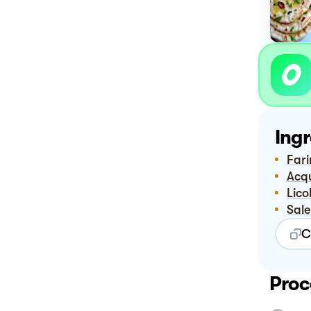
Ingr
Far
Ac
Licol
Sale
C
Proc