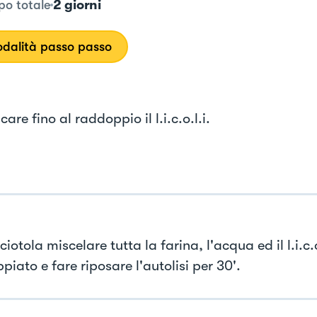
2 giorni
o totale
dalità passo passo
care fino al raddoppio il l.i.c.o.l.i.
ciotola miscelare tutta la farina, l'acqua ed il l.i.c.o
iato e fare riposare l'autolisi per 30'.