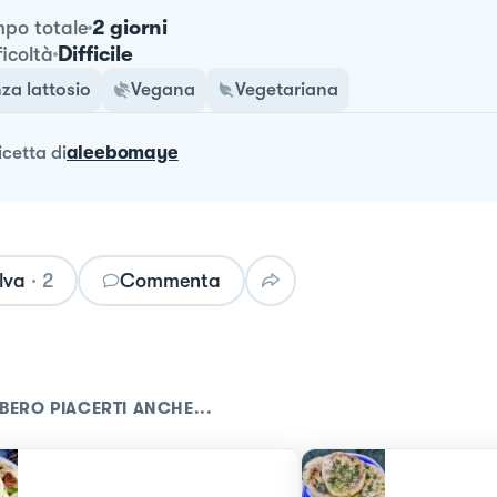
2 giorni
po totale
Difficile
ficoltà
za lattosio
Vegana
Vegetariana
ricetta
di
aleebomaye
lva
·
2
Commenta
BERO PIACERTI ANCHE...