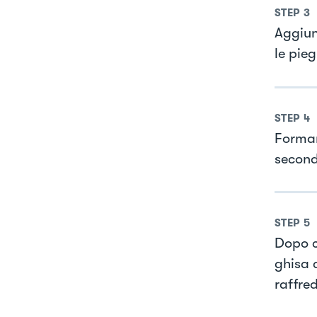
STEP
3
Aggiun
le pieg
STEP
4
Formare
second
STEP
5
Dopo c
ghisa a
raffre