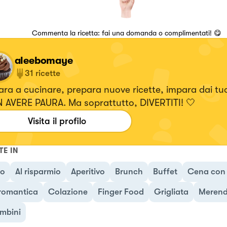
Commenta la ricetta: fai una domanda o complimentati! 😋
aleebomaye
31
ricette
ra a cucinare, prepara nuove ricette, impara dai tuoi
 AVERE PAURA. Ma soprattutto, DIVERTITI! 🤍
Visita il profilo
TE IN
no
Al risparmio
Aperitivo
Brunch
Buffet
Cena con 
romantica
Colazione
Finger Food
Grigliata
Meren
mbini