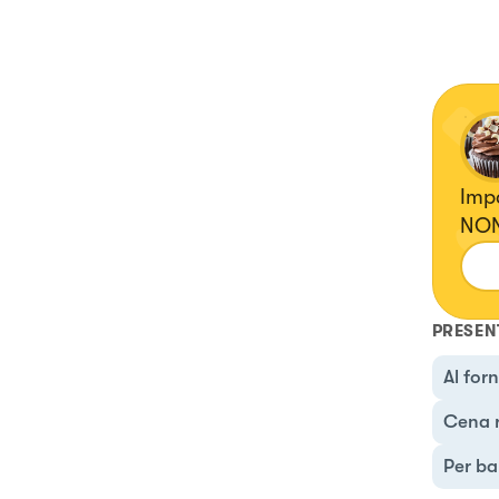
Impa
NON
PRESEN
Al for
Cena 
Per ba