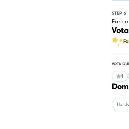
STEP
6
Fare r
Vota
Fa
VOTA QU
1
Doma