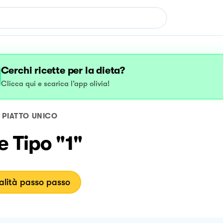
Cerchi ricette per la dieta?
Clicca qui e scarica l’app olivia!
PIATTO UNICO
 Tipo "1"
lità passo passo