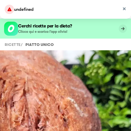
undefined
Cerchi ricette per la dieta?
Clicca qui e scarica l’app olivia!
RICETTE
/
PIATTO UNICO