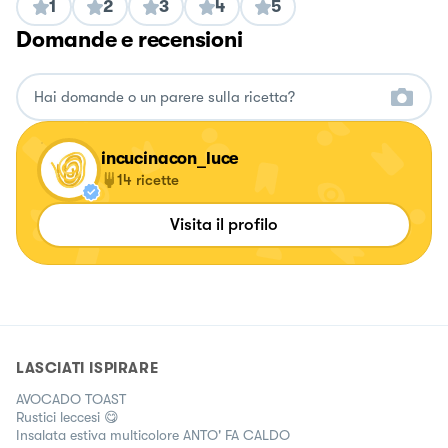
1
2
3
4
5
Domande e recensioni
incucinacon_luce
14
ricette
Visita il profilo
LASCIATI ISPIRARE
AVOCADO TOAST
Rustici leccesi 😋
Insalata estiva multicolore ANTO' FA CALDO