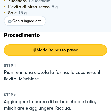
Zucchero
1
cucchiaio
Lievito di birra secco
5
g
Sale
15
g
Copia ingredienti
Procedimento
Modalità passo passo
STEP
1
Riunire in una ciotola la farina, lo zucchero, il
lievito. Mischiare.
STEP
2
Aggiungere la purea di barbabietola e l’olio,
mischiare e aggiungere l’acqua.