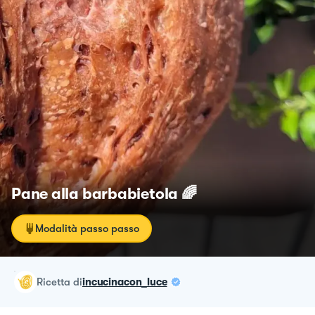
Pane alla barbabietola 🌈
Modalità passo passo
ricetta
di
incucinacon_luce