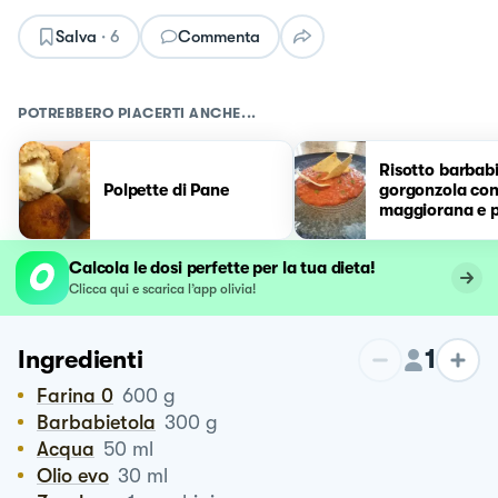
Salva
·
6
Commenta
POTREBBERO PIACERTI ANCHE...
Risotto barbabi
Polpette di Pane
gorgonzola co
maggiorana e 
guttiau
Calcola le dosi perfette per la tua dieta!
Clicca qui e scarica l’app olivia!
1
Ingredienti
Farina 0
600
g
Barbabietola
300
g
Acqua
50
ml
Olio evo
30
ml