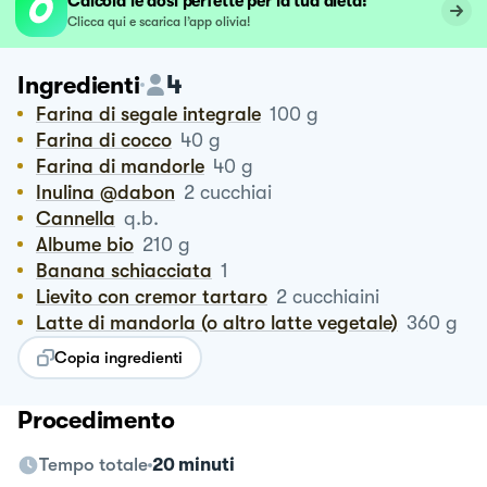
Calcola le dosi perfette per la tua dieta!
Clicca qui e scarica l’app olivia!
4
Ingredienti
Farina di segale integrale
100
g
Farina di cocco
40
g
Farina di mandorle
40
g
Inulina @dabon
2
cucchiai
Cannella
q.b.
Albume bio
210
g
Banana schiacciata
1
Lievito con cremor tartaro
2
cucchiaini
Latte di mandorla (o altro latte vegetale)
360
g
Copia ingredienti
Procedimento
Tempo totale
20 minuti