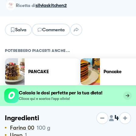
ricetta
di
silviaskitchen2
Salva
Commenta
POTREBBERO PIACERTI ANCHE...
PANCAKE
Pancake
Calcola le dosi perfette per la tua dieta!
Clicca qui e scarica l’app olivia!
4
Ingredienti
Farina 00
100
g
Uovo
1