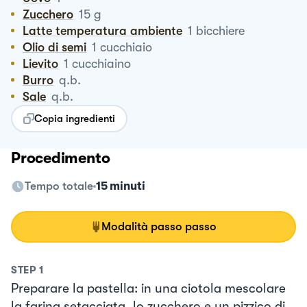
Zucchero
15
g
Latte temperatura ambiente
1
bicchiere
Olio di semi
1
cucchiaio
Lievito
1
cucchiaino
Burro
q.b.
Sale
q.b.
Copia ingredienti
Procedimento
Tempo totale
15 minuti
Modalità passo passo
STEP
1
Preparare la pastella: in una ciotola mescolare
la farina setacciata, lo zucchero e un pizzico di