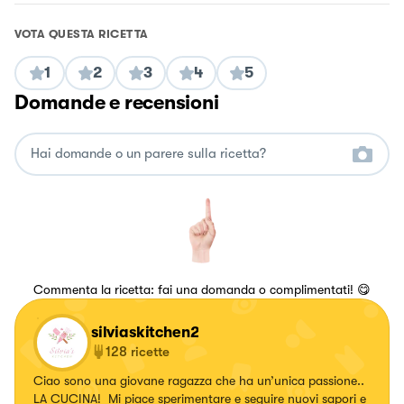
VOTA QUESTA RICETTA
1
2
3
4
5
Domande e recensioni
Commenta la ricetta: fai una domanda o complimentati! 😋
silviaskitchen2
128
ricette
Ciao sono una giovane ragazza che ha un’unica passione..
LA CUCINA! Mi piace sperimentare e seguire nuovi sapori e