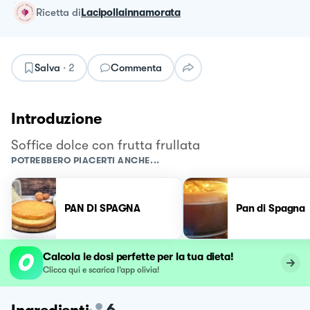
ricetta
di
Lacipollainnamorata
Salva
·
2
Commenta
Introduzione
Soffice dolce con frutta frullata
POTREBBERO PIACERTI ANCHE...
PAN DI SPAGNA
Pan di Spagna
Calcola le dosi perfette per la tua dieta!
Clicca qui e scarica l’app olivia!
6