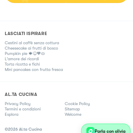
LASCIATI ISPIRARE
Cestini al caffè senza cottura
Cheesecake ai frutti di bosco
Pumpkin pie 🍁😋🧡🥧
L'amore dei ricordi
Torta ricotta e fichi
Mini pancakes con frutta fresca
AL.TA CUCINA
Privacy Policy
Cookie Policy
Termini e condizioni
Sitemap
Esplora
Welcome
©
2026
Al.ta Cucina
Parla con olivia