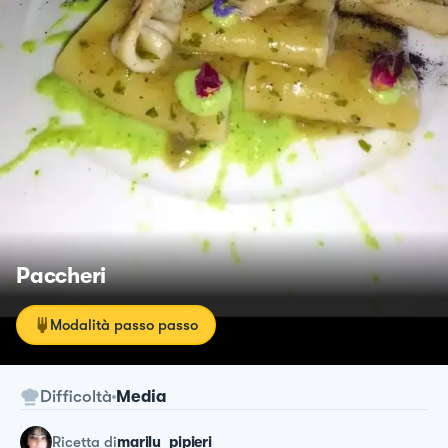
Paccheri
Modalità passo passo
Difficoltà
Media
ricetta
di
marilu_pipieri