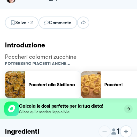
Salva
·
2
Commenta
Introduzione
Paccheri calamari zucchine
POTREBBERO PIACERTI ANCHE...
Paccheri alla Siciliana
Paccheri
Calcola le dosi perfette per la tua dieta!
Clicca qui e scarica l’app olivia!
1
Ingredienti