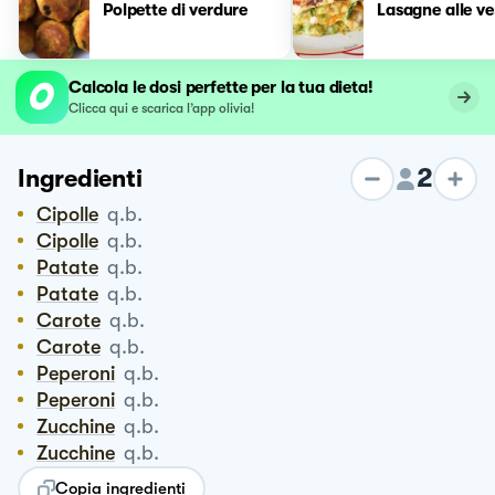
Polpette di verdure
Lasagne alle v
Calcola le dosi perfette per la tua dieta!
Clicca qui e scarica l’app olivia!
2
Ingredienti
Cipolle
q.b.
Cipolle
q.b.
Patate
q.b.
Patate
q.b.
Carote
q.b.
Carote
q.b.
Peperoni
q.b.
Peperoni
q.b.
Zucchine
q.b.
Zucchine
q.b.
Copia ingredienti