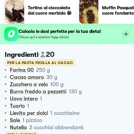
Tortino al cioccolato
Muffin Pasqual
dal cuore morbido 🤩
cuore fondente
Calcola le dosi perfette per la tua dieta!
Clicca qui e scarica l’app olivia!
20
Ingredienti
PER LA PASTA FROLLA AL CACAO
Farina 00
250
g
Cacao amaro
30
g
Zucchero a velo
100
g
Burro freddo a pezzetti
130
g
Uovo intero
1
Tuorlo
1
Lievito per dolci
1
cucchiaino
Sale
1
pizzico
Nutella
2
cucchiai abbondanti