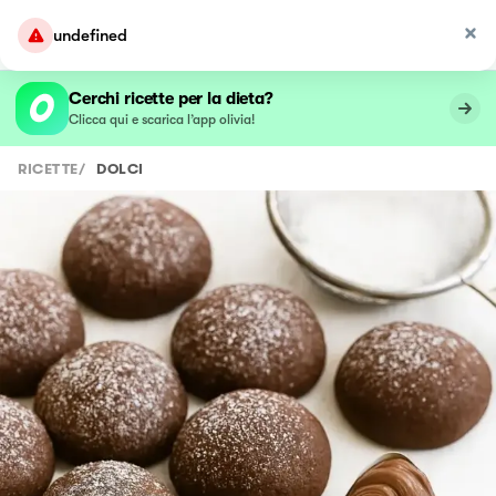
undefined
Cerchi ricette per la dieta?
Clicca qui e scarica l’app olivia!
RICETTE
/
DOLCI