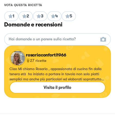
VOTA QUESTA RICETTA
1
2
3
4
5
Domande e recensioni
rosariaconforti1966
27
ricette
Ciao Mi chiamo Rosaria , appassionata di cucina fin dalla
tenera età ho iniziato a portare in tavola non solo piatti
semplici ma anche più particolari ed elaborati soprattutto
quelli della mia terra,la Calabria ￼. Ho un￼ canale YouTube
Visita il profilo
Dove pubblico due volte a settimana. Adoro far dolci .