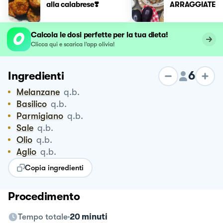
alla calabrese❣️
ARRAGGIATE
Calcola le dosi perfette per la tua dieta!
Clicca qui e scarica l’app olivia!
6
Ingredienti
Melanzane
q.b.
Basilico
q.b.
Parmigiano
q.b.
Sale
q.b.
Olio
q.b.
Aglio
q.b.
Copia ingredienti
Procedimento
Tempo totale
20 minuti