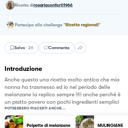
ricetta
di
rosariaconforti1966
Partecipa alla challenge
"
Ricette regionali
"
Salva
·
26
Commenta
Introduzione
Anche questa una ricetta molto antica che mia
nonna ha trasmesso ed io nel periodo delle
melanzane la replico sempre ￼ anche perché è
un piatto povero con pochi ingredienti semplici
POTREBBERO PIACERTI ANCHE...
Polpette di melanzane
MULINGIANE