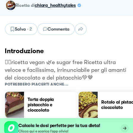
ricetta
di
chiara_healthytales
Salva
·
2
Commenta
Introduzione
👉🏻ricetta vegan 🌿e sugar free Ricetta ultra
veloce e facilissima, irrinunciabile per gli amanti
del cioccolato e del pistacchio💚🤎
POTREBBERO PIACERTI ANCHE...
Torta doppia
Rotolo al pista
pistacchio e
cioccolato
cioccolato
Calcola le dosi perfette per la tua dieta!
Clicca qui e scarica l’app olivia!