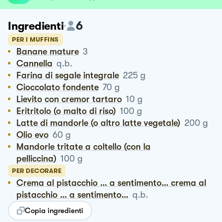
6
Ingredienti
PER I MUFFINS
Banane mature
3
Cannella
q.b.
Farina di segale integrale
225
g
Cioccolato fondente
70
g
Lievito con cremor tartaro
10
g
Eritritolo (o malto di riso)
100
g
Latte di mandorle (o altro latte vegetale)
200
g
Olio evo
60
g
Mandorle tritate a coltello (con la
pelliccina)
100
g
PER DECORARE
Crema al pistacchio … a sentimento… crema al
pistacchio … a sentimento…
q.b.
Copia ingredienti