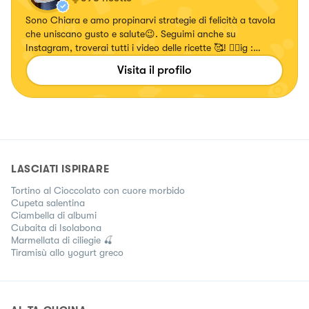
Sono Chiara e amo propinarvi strategie di felicità a tavola
che uniscano gusto e salute😉. Seguimi anche su
Instagram, troverai tutti i video delle ricette 🥰! 👉🏻ig :
chiara_healthytales
Visita il profilo
LASCIATI ISPIRARE
Tortino al Cioccolato con cuore morbido
Cupeta salentina
Ciambella di albumi
Cubaita di Isolabona
Marmellata di ciliegie 🍒
Tiramisù allo yogurt greco