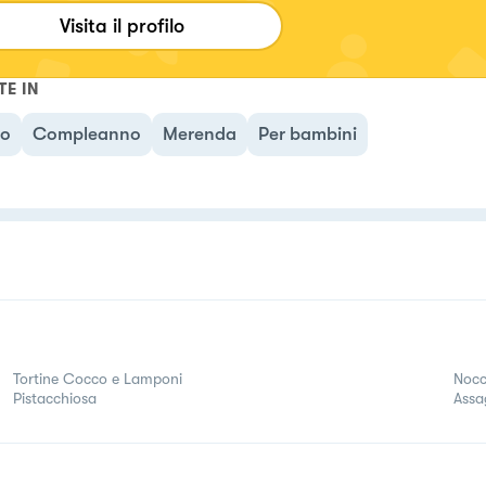
Visita il profilo
TE IN
no
Compleanno
Merenda
Per bambini
Tortine Cocco e Lamponi
Nocci
Pistacchiosa
Assa