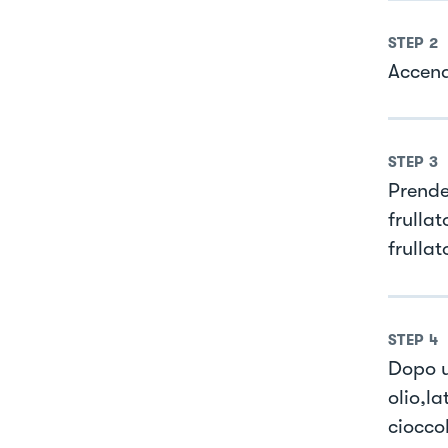
STEP
2
Accend
STEP
3
Prendet
frullat
frulla
STEP
4
Dopo u
olio,la
cioccol