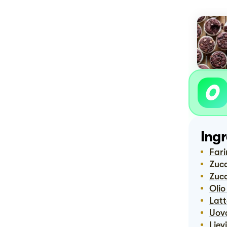
Ingr
Far
Zuc
Zuc
Oli
Lat
Uov
Lie