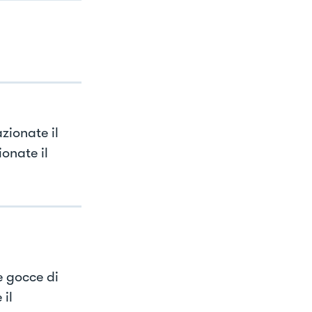
zionate il
ionate il
le gocce di
 il