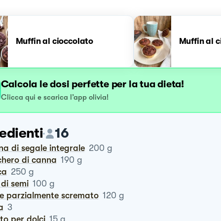
Muffin al cioccolato
Muffin al c
Calcola le dosi perfette per la tua dieta!
Clicca qui e scarica l’app olivia!
edienti
16
ina di segale integrale
200
g
chero di canna
190
g
ca
250
g
o di semi
100
g
te parzialmente scremato
120
g
a
3
vito per dolci
15
g