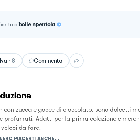
ricetta
di
bolleinpentola
lva
·
8
Commenta
oduzione
in con zucca e gocce di cioccolato, sono dolcetti 
i e profumati. Adatti per la prima colazione e mere
e veloci da fare.
BERO PIACERTI ANCHE...