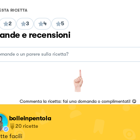
ESTA RICETTA
2
3
4
5
nde e recensioni
Commenta la ricetta: fai una domanda o complimentati! 😋
bolleinpentola
20
ricette
tte facili