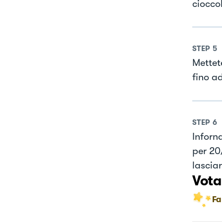
ciocco
STEP
5
Mettete
fino ad
STEP
6
Inforn
per 20/
lasciar
Vota
Fa