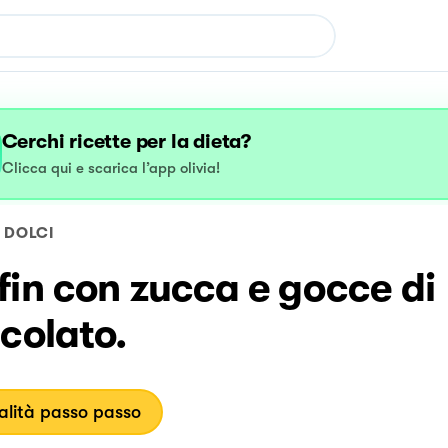
Cerchi ricette per la dieta?
Clicca qui e scarica l’app olivia!
DOLCI
in con zucca e gocce di
colato.
lità passo passo