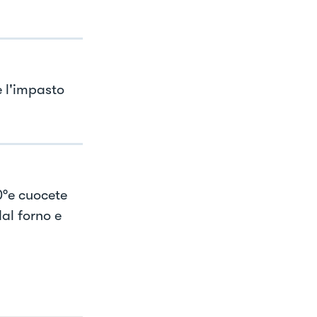
e l'impasto
0°e cuocete
dal forno e