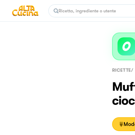
RICETTE
/
Muff
cioc
Moda