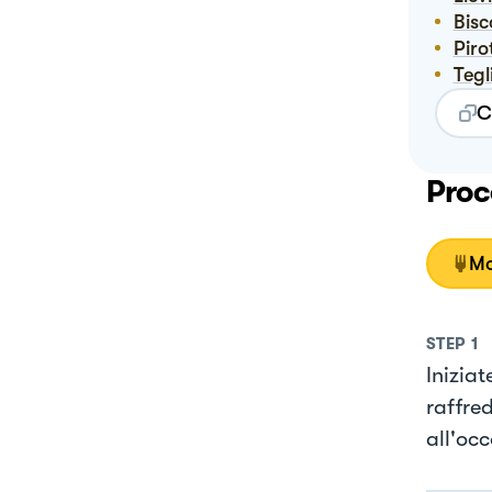
Bis
Pir
Teg
C
Proc
Mo
STEP
1
Inizia
raffred
all'oc