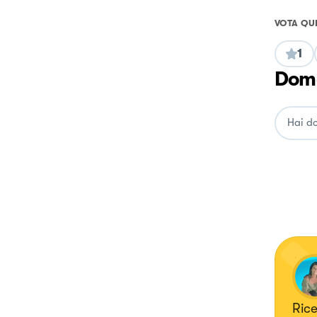
VOTA QU
1
Doma
Rice