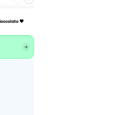
Muffin con gocce di
ioccolato 🤎
cioccolato