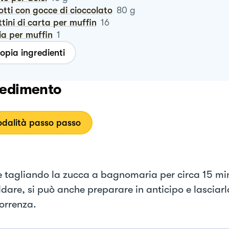
cotti con gocce di cioccolato
80
g
ottini di carta per muffin
16
lia per muffin
1
opia ingredienti
edimento
dalità passo passo
te tagliando la zucca a bagnomaria per circa 15 min
dare, si può anche preparare in anticipo e lasciarla
correnza.