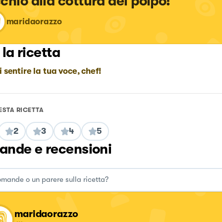
chio alla cottura del polpo!
maridaorazzo
 la ricetta
i sentire la tua voce, chef!
ESTA RICETTA
2
3
4
5
nde e recensioni
maridaorazzo