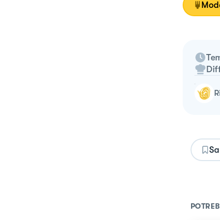
Moda
Tem
Dif
Sa
POTREB