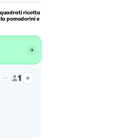
quadrati ricotta
Linguine con gamberi,
lla pomodorini e
pomodorini e stracciatel
1