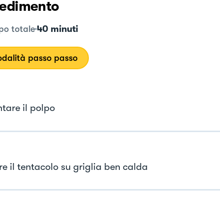
edimento
40 minuti
o totale
dalità passo passo
tare il polpo
re il tentacolo su griglia ben calda