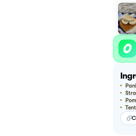
Ingr
Pan
Str
Po
Ten
C