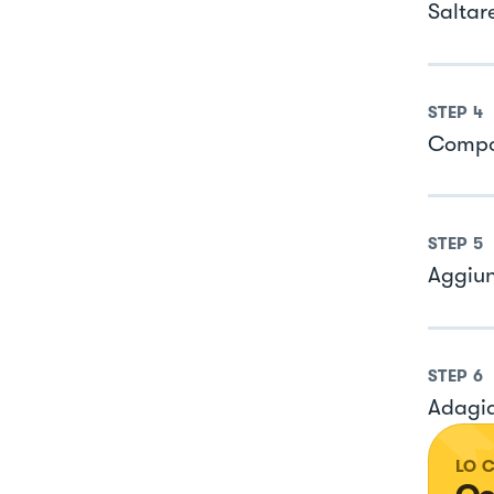
Saltar
STEP
4
Compor
STEP
5
Aggiun
STEP
6
Adagia
LO 