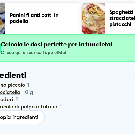
Spaghetti 
Panini filanti cotti in
stracciate
padella
pistacchi
Calcola le dosi perfette per la tua dieta!
Clicca qui e scarica l’app olivia!
edienti
ino piccolo
1
acciatella
10
g
modori
2
tacolo di polpo o totano
1
opia ingredienti