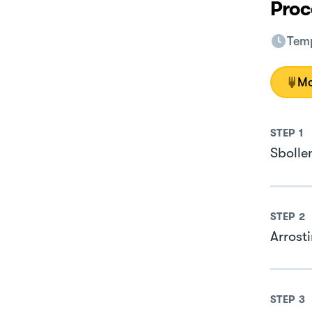
Proc
Temp
Mo
STEP
1
Sbollen
STEP
2
Arrosti
STEP
3