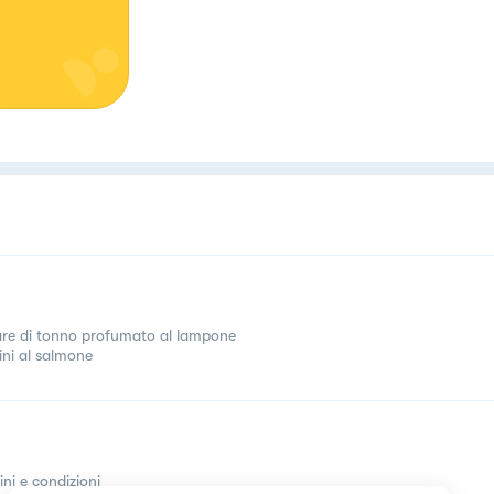
are di tonno profumato al lampone
ini al salmone
ini e condizioni