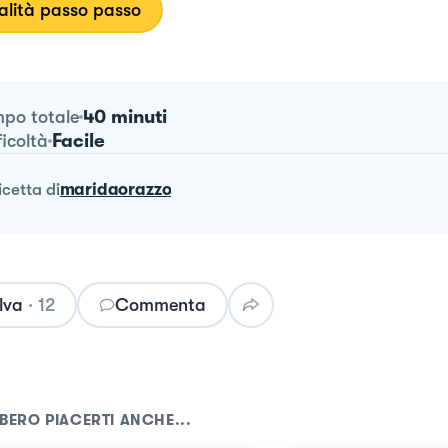
lità passo passo
40 minuti
po totale
Facile
ficoltà
ricetta
di
maridaorazzo
lva
·
12
Commenta
BERO PIACERTI ANCHE...