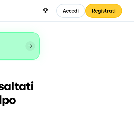
Accedi
Registrati
altati
lpo