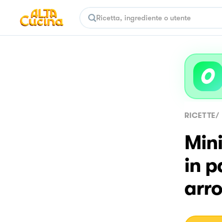
RICETTE
/
Mini
in p
arro