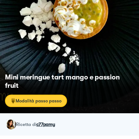
Mini meringue tart mango e passion
fruit
Modalità passo passo
ricetta
di
c77pamy