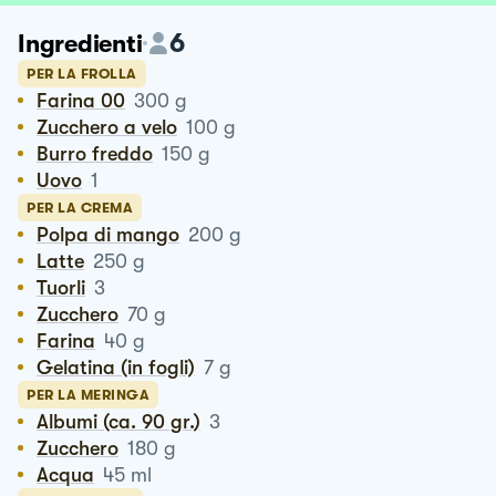
6
Ingredienti
PER LA FROLLA
Farina 00
300
g
Zucchero a velo
100
g
Burro freddo
150
g
Uovo
1
PER LA CREMA
Polpa di mango
200
g
Latte
250
g
Tuorli
3
Zucchero
70
g
Farina
40
g
Gelatina (in fogli)
7
g
PER LA MERINGA
Albumi (ca. 90 gr.)
3
Zucchero
180
g
Acqua
45
ml