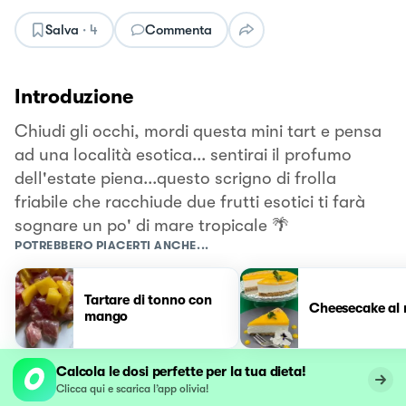
Salva
·
4
Commenta
Introduzione
Chiudi gli occhi, mordi questa mini tart e pensa
ad una località esotica... sentirai il profumo
dell'estate piena...questo scrigno di frolla
friabile che racchiude due frutti esotici ti farà
sognare un po' di mare tropicale 🌴
POTREBBERO PIACERTI ANCHE...
Tartare di tonno con
Cheesecake al
mango
Calcola le dosi perfette per la tua dieta!
Clicca qui e scarica l’app olivia!