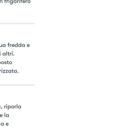
n frigorifero
ua fredda e
altri.
posto
rizzata.
, riporla
e la
la e