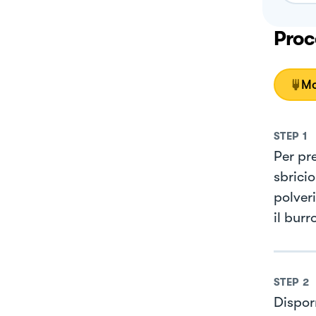
Proc
Mo
STEP
1
Per pr
sbricio
polveri
il burr
STEP
2
Disporr