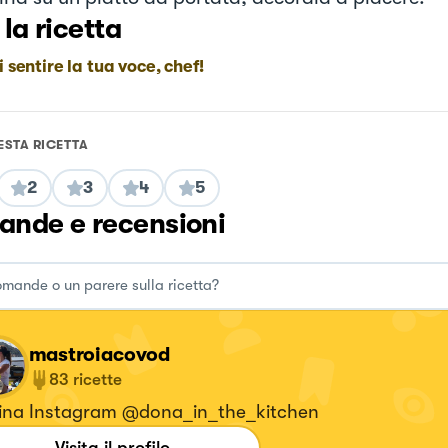
 la ricetta
i sentire la tua voce, chef!
ESTA RICETTA
2
3
4
5
nde e recensioni
mastroiacovod
83
ricette
ina Instagram @dona_in_the_kitchen
Visita il profilo