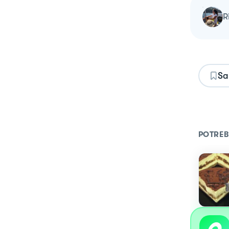
Sa
POTREB