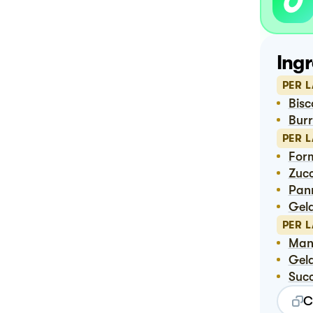
Ingr
PER L
Bis
Bur
PER 
Fo
Zuc
Pan
Ge
PER 
Ma
Ge
Suc
C