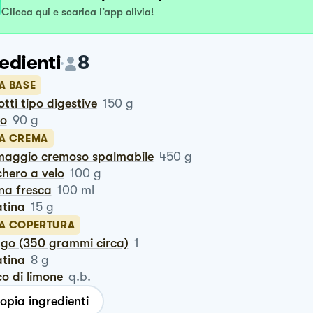
Clicca qui e scarica l’app olivia!
edienti
8
A BASE
cotti tipo digestive
150
g
ro
90
g
LA CREMA
rmaggio cremoso spalmabile
450
g
chero a velo
100
g
na fresca
100
ml
latina
15
g
LA COPERTURA
ngo (350 grammi circa)
1
latina
8
g
co di limone
q.b.
opia ingredienti