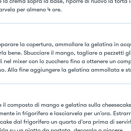
 la crema sopra la base, riporre di nuovo la torta i
iarvela per almeno 4 ore.
eparare la copertura, ammollare la gelatina in acq
rla bene. Sbucciare il mango, tagliare a pezzetti gli 
rli nel mixer con lo zucchero fino a ottenere un com
o. Alla fine aggiungere la gelatina ammollata e st
e il composto di mango e gelatina sulla cheesecake
nte in frigorifero e lasciarvela per un’ora. Estrarr
cake dal frigorifero un quarto d’ora prima di servir
rirla su un piatto da portata, decorala a piacere.