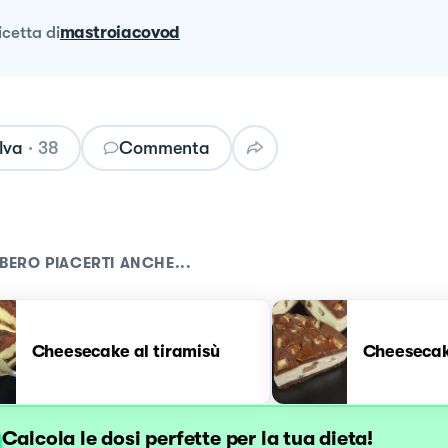
ricetta
di
mastroiacovod
lva
·
38
Commenta
BERO PIACERTI ANCHE...
Cheesecake al tiramisù
Cheesecak
Calcola le dosi perfette per la tua dieta!