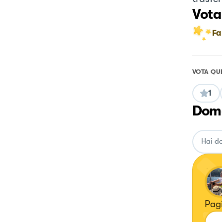
Vota
Fa
VOTA QU
1
Doma
Pag