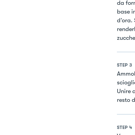
da for
base in
d’ora.
render
zucche
STEP
3
Ammoll
sciogli
Unire 
resto 
STEP
4