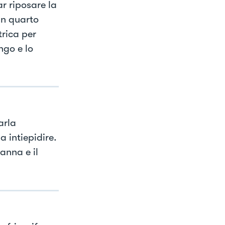
r riposare la
un quarto
trica per
ngo e lo
arla
a intiepidire.
anna e il