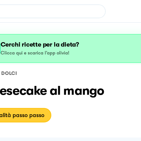
Cerchi ricette per la dieta?
Clicca qui e scarica l’app olivia!
DOLCI
esecake al mango
lità passo passo