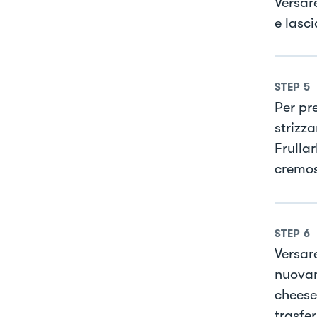
Versare
e lasc
STEP
5
Per pr
strizza
Frulla
cremos
STEP
6
Versar
nuovame
cheese
trasfe