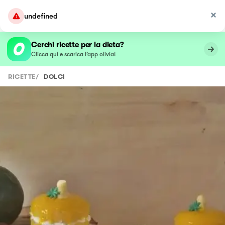
undefined
Cerchi ricette per la dieta?
Clicca qui e scarica l’app olivia!
RICETTE
/
DOLCI