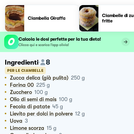
Ciambelle di z
Ciambella Giraffa
fritte
Calcola le dosi perfette per la tua dieta!
Clicca qui e scarica l’app olivia!
8
Ingredienti
PER LE CIAMBELLE
Zucca delica (già pulita)
250
g
Farina 00
225
g
Zucchero
100
g
Olio di semi di mais
100
g
Fecola di patate
45
g
Lievito per dolci in polvere
12
g
Uova
3
Limone scorza
15
g