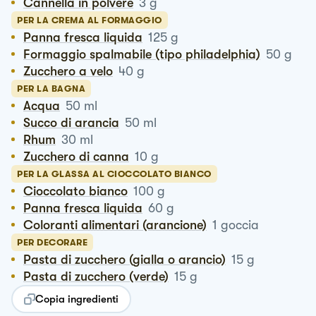
Cannella in polvere
3
g
PER LA CREMA AL FORMAGGIO
Panna fresca liquida
125
g
Formaggio spalmabile (tipo philadelphia)
50
g
Zucchero a velo
40
g
PER LA BAGNA
Acqua
50
ml
Succo di arancia
50
ml
Rhum
30
ml
Zucchero di canna
10
g
PER LA GLASSA AL CIOCCOLATO BIANCO
Cioccolato bianco
100
g
Panna fresca liquida
60
g
Coloranti alimentari (arancione)
1
goccia
PER DECORARE
Pasta di zucchero (gialla o arancio)
15
g
Pasta di zucchero (verde)
15
g
Copia ingredienti