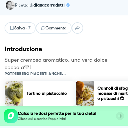
ricetta
di
dianacorradetti
Salva
·
7
Commenta
Introduzione
Super cremoso aromatico, una vera dolce
coccola💚!
POTREBBERO PIACERTI ANCHE...
Cannoli di sfog
Tortino al pistacchio
mousse di mort
e pistacchi 😋
Calcola le dosi perfette per la tua dieta!
Clicca qui e scarica l’app olivia!