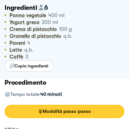
6
Ingredienti
Panna vegetale
400
ml
Yogurt greco
300
ml
Crema di pistacchio
100
g
Granella di pistacchio
q.b.
Paveni
4
Latte
q.b.
Caffè
3
Copia ingredienti
Procedimento
Tempo totale
40 minuti
Modalità passo passo