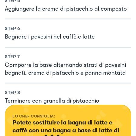
STEP
5
Aggiungere la crema di pistacchio al composto
STEP
6
Bagnare i pavesini nel caffè e latte
STEP
7
Comporre la base alternando strati di pavesini
bagnati, crema di pistacchio e panna montata
STEP
8
Terminare con granella di pistacchio
LO CHEF CONSIGLIA:
Potete sostituire la bagna di latte e 
caffè con una bagna a base di latte di 