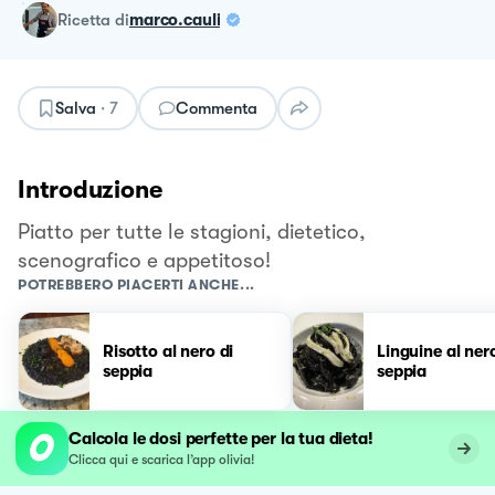
ricetta
di
marco.cauli
Salva
·
7
Commenta
Introduzione
Piatto per tutte le stagioni, dietetico,
scenografico e appetitoso!
POTREBBERO PIACERTI ANCHE...
Risotto al nero di
Linguine al ner
seppia
seppia
Calcola le dosi perfette per la tua dieta!
Clicca qui e scarica l’app olivia!