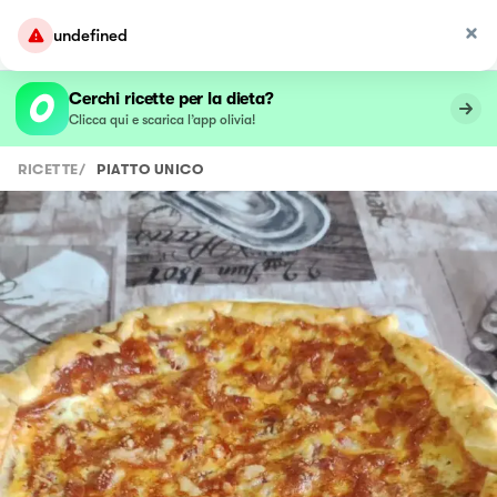
undefined
Cerchi ricette per la dieta?
Clicca qui e scarica l’app olivia!
RICETTE
/
PIATTO UNICO