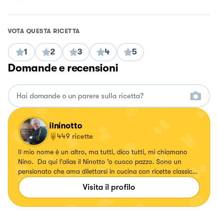
VOTA QUESTA RICETTA
1
2
3
4
5
Domande e recensioni
ilninotto
449
ricette
Il mio nome è un altro, ma tutti, dico tutti, mi chiamano
Nino. Da qui l'alias il Ninotto 'o cuoco pazzo. Sono un
pensionato che ama dilettarsi in cucina con ricette classiche
e quasi sempre della tradizione campana, ma che ama
Visita il profilo
soprattutto mangiare cose buone. Ho tre vizietti culinari:
amo contaminare e trasformare ricette classiche e farle a
modo mio; tra dolce e salato prediligo sempre il salato e tra