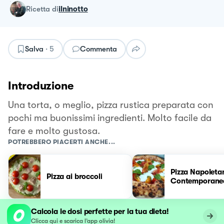
ricetta
di
ilninotto
Salva
·
5
Commenta
Introduzione
Una torta, o meglio, pizza rustica preparata con
pochi ma buonissimi ingredienti. Molto facile da
fare e molto gustosa.
POTREBBERO PIACERTI ANCHE...
Pizza Napoleta
Pizza ai broccoli
Contemporane
Calcola le dosi perfette per la tua dieta!
Clicca qui e scarica l’app olivia!