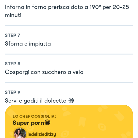
Inforna in forno preriscaldato a 190° per 20-25
minuti
STEP
7
Sforna e impiatta
STEP
8
Cospargi con zucchero a velo
STEP
9
Servi e goditi il dolcetto 😁
LO CHEF CONSIGLIA:
Super porn😁
ledelizieditizy