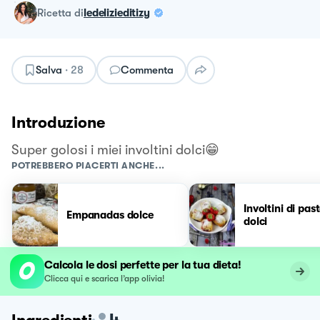
ricetta
di
ledelizieditizy
Salva
·
28
Commenta
Introduzione
Super golosi i miei involtini dolci😁
POTREBBERO PIACERTI ANCHE...
Involtini di past
Empanadas dolce
dolci
Calcola le dosi perfette per la tua dieta!
Clicca qui e scarica l’app olivia!
4