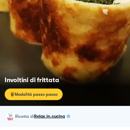
Involtini di frittata
Modalità passo passo
ricetta
di
Relax.in.cucina