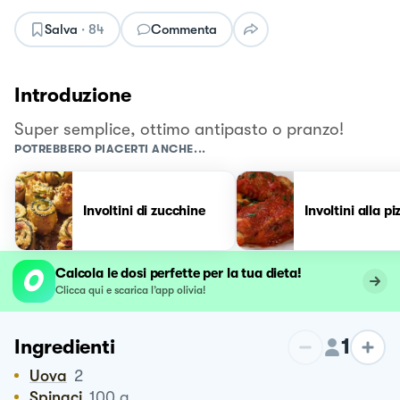
Salva
·
84
Commenta
Introduzione
Super semplice, ottimo antipasto o pranzo!
POTREBBERO PIACERTI ANCHE...
Involtini di zucchine
Involtini alla pi
Calcola le dosi perfette per la tua dieta!
Clicca qui e scarica l’app olivia!
1
Ingredienti
Uova
2
Spinaci
100
g