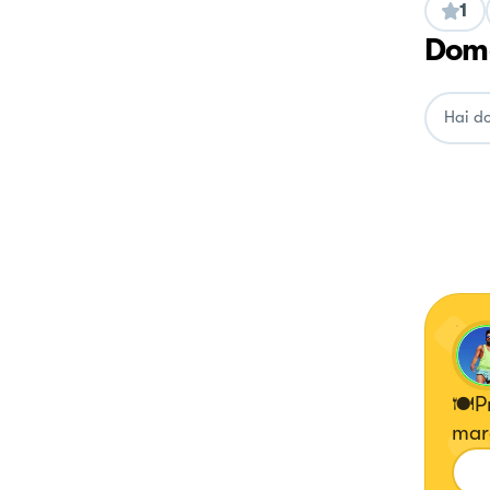
1
Doma
🍽Pr
mar