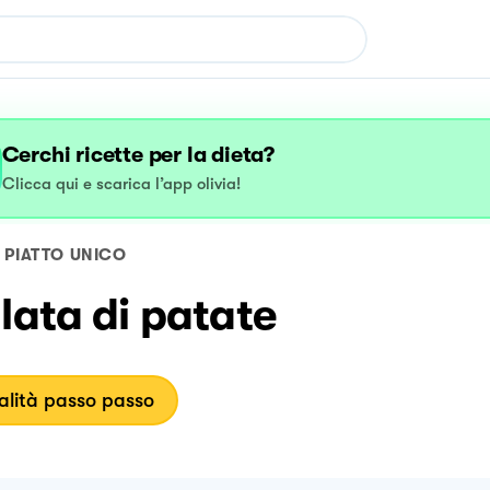
Cerchi ricette per la dieta?
Clicca qui e scarica l’app olivia!
PIATTO UNICO
lata di patate
lità passo passo