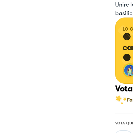
Unire l
basilic
LO 
🟢
car
🟢
Vota
Fa
VOTA QU