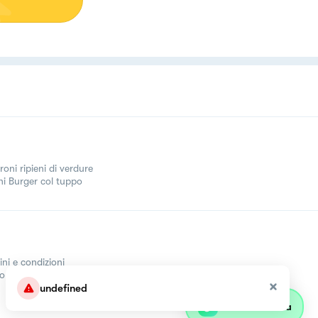
oni ripieni di verdure
ni Burger col tuppo
ini e condizioni
come
undefined
Parla con olivia