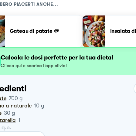
BERO PIACERTI ANCHE...
Gateau di patate 🥔
Insalata d
Calcola le dosi perfette per la tua dieta!
Clicca qui e scarica l’app olivia!
edienti
ate
700
g
no a naturale
10
g
e
30
g
zzarella
1
q.b.