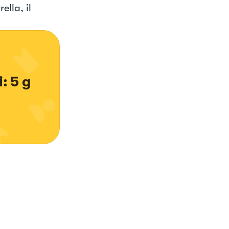
ella, il
: 5 g 