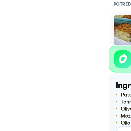
POTREB
Ingr
Pat
Ton
Oliv
Mo
Olio