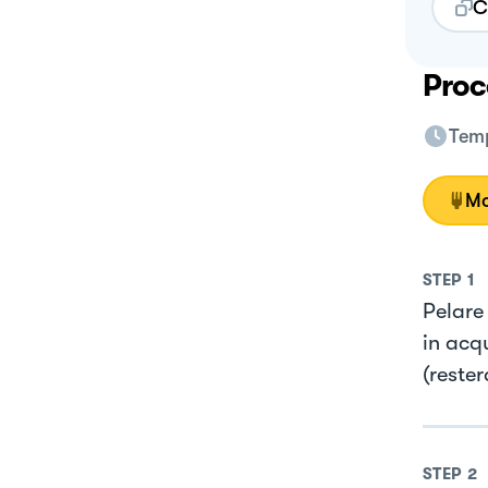
C
Proc
Temp
Mo
STEP
1
Pelare
in acqu
(reste
STEP
2