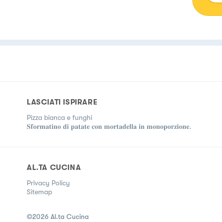
LASCIATI ISPIRARE
Pizza bianca e funghi
𝐒𝐟𝐨𝐫𝐦𝐚𝐭𝐢𝐧𝐨 𝐝𝐢 𝐩𝐚𝐭𝐚𝐭𝐞 𝐜𝐨𝐧 𝐦𝐨𝐫𝐭𝐚𝐝𝐞𝐥𝐥𝐚 𝐢𝐧 𝐦𝐨𝐧𝐨𝐩𝐨𝐫𝐳𝐢𝐨𝐧𝐞.
AL.TA CUCINA
Privacy Policy
Sitemap
©
2026
Al.ta Cucina