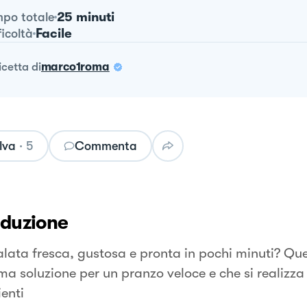
25 minuti
po totale
Facile
ficoltà
ricetta
di
marco1roma
lva
·
5
Commenta
oduzione
alata fresca, gustosa e pronta in pochi minuti? Que
ma soluzione per un pranzo veloce e che si realizza 
enti