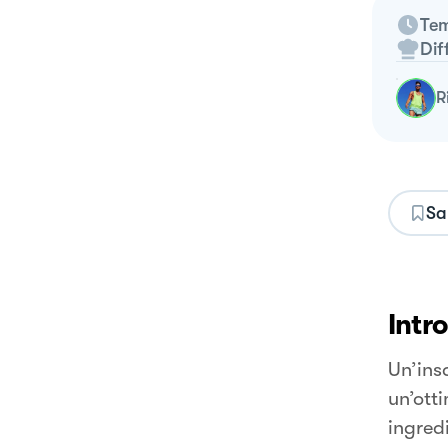
Tem
Dif
Sa
Intr
Un’ins
un’otti
ingredi