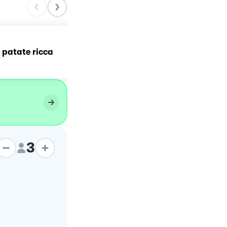
i patate ricca
Toast di patate
3