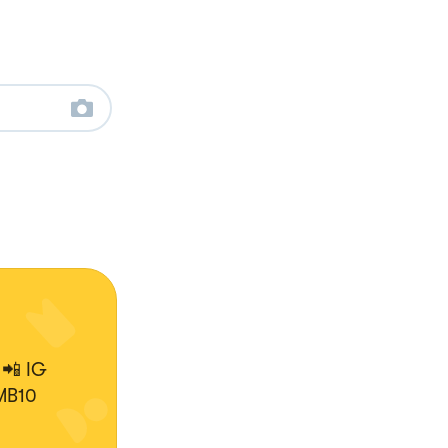
 📲 IG
MB10