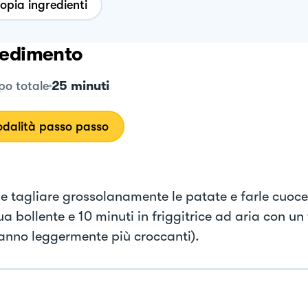
opia ingredienti
edimento
25 minuti
o totale
dalità passo passo
 e tagliare grossolanamente le patate e farle cuoce
a bollente e 10 minuti in friggitrice ad aria con un f
ranno leggermente più croccanti).