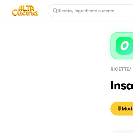
RICETTE
/
Insa
Moda