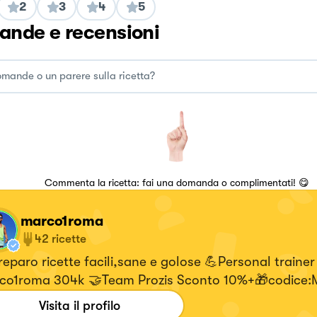
2
3
4
5
nde e recensioni
Commenta la ricetta: fai una domanda o complimentati! 😋
marco1roma
42
ricette
eparo ricette facili,sane e golose 💪Personal trainer
co1roma 304k 🤝Team Prozis Sconto 10%+🎁codice:
Visita il profilo