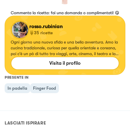
Commenta la ricetta: fai una domanda o complimentati! 😋
rosso.rubinian
35
ricette
Ogni giorno una nuova sfida e una bella avventura. Amo la
cucina tradizionale, curiosa per quella orientale e coreana,
poi c'è un pò di tutto tra viaggi, arte, cinema, il teatro e la
musica ❤ Tengo sempre ben presente questa frase di una
Visita il profilo
canzone dei Depeche Mode che dice: "Tutto ciò di cui ho
sempre avuto bisogno, è qui tra le mie braccia". Infatti io
penso che tutto quello che mi serve è vicino a me, ecco
PRESENTE IN
come si realizzano i sogni.
In padella
Finger Food
LASCIATI ISPIRARE