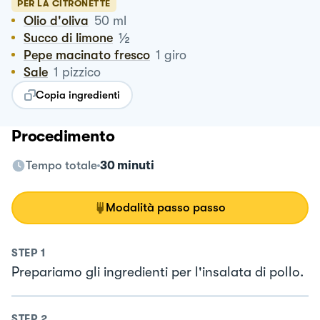
PER LA CITRONETTE
Olio d'oliva
50
ml
½
Succo di limone
Pepe macinato fresco
1
giro
Sale
1
pizzico
Copia ingredienti
Procedimento
Tempo totale
30 minuti
Modalità passo passo
STEP
1
Prepariamo gli ingredienti per l'insalata di pollo.
STEP
2