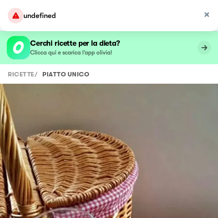
undefined
Cerchi ricette per la dieta?
Clicca qui e scarica l’app olivia!
RICETTE
/
PIATTO UNICO