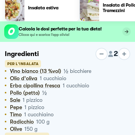
Insalata di Poll
Insalata estiva
Tramezzini
Calcola le dosi perfette per la tua dieta!
Clicca qui e scarica l’app olivia!
2
Ingredienti
PER L'INSALATA
½
Vino bianco (13 %vol)
bicchiere
Olio d'oliva
1
cucchiaio
Erba cipollina fresca
1
cucchiaio
½
Pollo (petto)
Sale
1
pizzico
Pepe
1
pizzico
Timo
1
cucchiaino
Radicchio
100
g
Olive
150
g