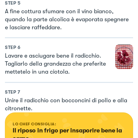
STEP
5
A fine cottura sfumare con il vino bianco,
quando la parte alcolica è evaporata spegnere
e lasciare raffeddare.
STEP
6
Lavare e asciugare bene il radicchio.
Tagliarlo della grandezza che preferite
mettetelo in una ciotola.
STEP
7
Unire il radicchio con bocconcini di pollo e alla
citronette.
LO CHEF CONSIGLIA:
Il riposo in frigo per insaporire bene la 