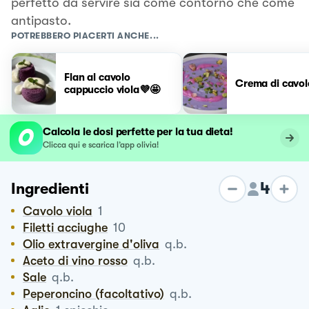
perfetto da servire sia come contorno che come
antipasto.
POTREBBERO PIACERTI ANCHE...
Flan al cavolo
Crema di cavol
cappuccio viola💜🤩
Calcola le dosi perfette per la tua dieta!
Clicca qui e scarica l’app olivia!
4
Ingredienti
Cavolo viola
1
Filetti acciughe
10
Olio extravergine d'oliva
q.b.
Aceto di vino rosso
q.b.
Sale
q.b.
Peperoncino (facoltativo)
q.b.