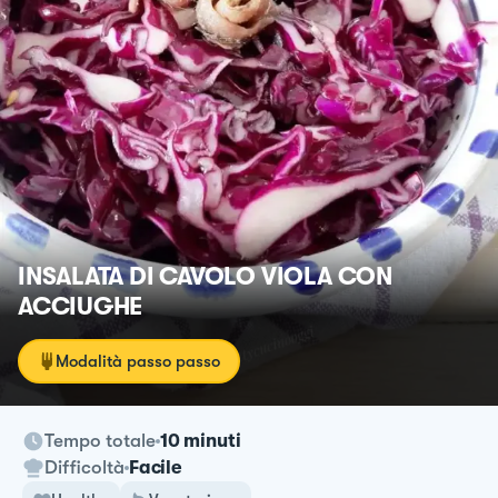
INSALATA DI CAVOLO VIOLA CON
ACCIUGHE
Modalità passo passo
Tempo totale
10 minuti
Difficoltà
Facile