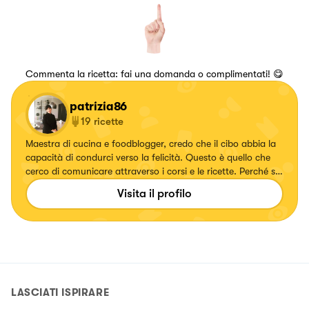
Commenta la ricetta: fai una domanda o complimentati! 😋
patrizia86
19
ricette
Maestra di cucina e foodblogger, credo che il cibo abbia la
capacità di condurci verso la felicità. Questo è quello che
cerco di comunicare attraverso i corsi e le ricette. Perché se
una ricetta è importante, è altrettanto importante ciò che
Visita il profilo
essa evoca.
LASCIATI ISPIRARE