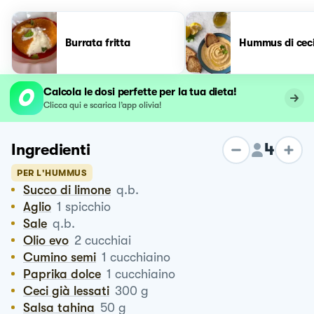
Burrata fritta
Hummus di ceci
Calcola le dosi perfette per la tua dieta!
Clicca qui e scarica l’app olivia!
4
Ingredienti
PER L'HUMMUS
Succo di limone
q.b.
Aglio
1
spicchio
Sale
q.b.
Olio evo
2
cucchiai
Cumino semi
1
cucchiaino
Paprika dolce
1
cucchiaino
Ceci già lessati
300
g
Salsa tahina
50
g