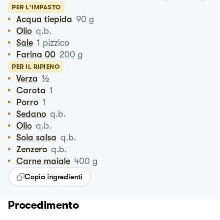
PER L'IMPASTO
Acqua tiepida
90
g
Olio
q.b.
Sale
1
pizzico
Farina 00
200
g
PER IL RIPIENO
½
Verza
Carota
1
Porro
1
Sedano
q.b.
Olio
q.b.
Soia salsa
q.b.
Zenzero
q.b.
Carne maiale
400
g
Copia ingredienti
Procedimento