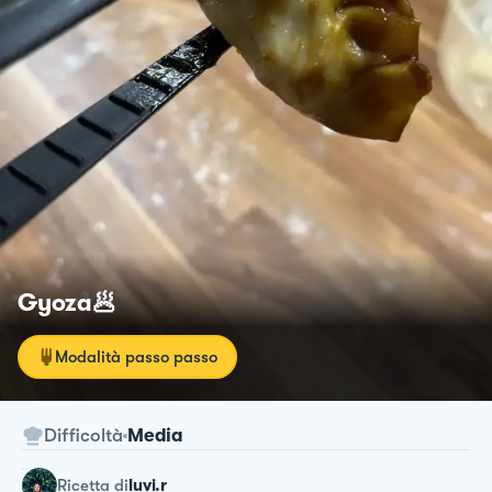
Gyoza🥟
Modalità passo passo
Difficoltà
Media
ricetta
di
luvi.r