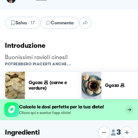
Salva
·
17
Commenta
Introduzione
Buonissimi ravioli cinesi!
POTREBBERO PIACERTI ANCHE...
Gyoza 🥟 (carne e
Gyoza 🥟
verdure)
Calcola le dosi perfette per la tua dieta!
Clicca qui e scarica l’app olivia!
3
Ingredienti