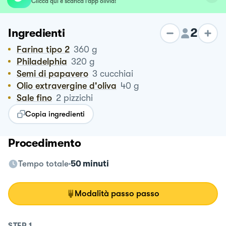
Clicca qui e scarica l’app olivia!
2
Ingredienti
Farina tipo 2
360
g
Philadelphia
320
g
Semi di papavero
3
cucchiai
Olio extravergine d'oliva
40
g
Sale fino
2
pizzichi
Copia ingredienti
Procedimento
Tempo totale
50 minuti
Modalità passo passo
STEP
1