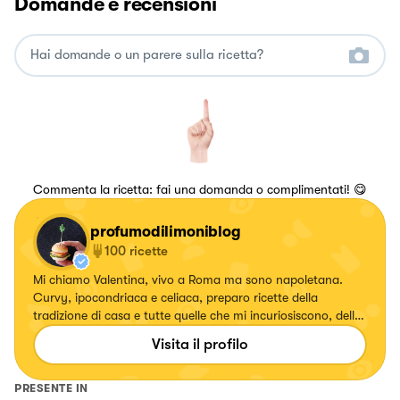
Domande e recensioni
Commenta la ricetta: fai una domanda o complimentati! 😋
profumodilimoniblog
100
ricette
Mi chiamo Valentina, vivo a Roma ma sono napoletana.
Curvy, ipocondriaca e celiaca, preparo ricette della
tradizione di casa e tutte quelle che mi incuriosiscono, della
cucina italiana ed estera. Mangio senza glutine però cucino
Visita il profilo
per onnivori, don't worry. La mia cucina preferita? Quella
indiana. Amo i cani e le tartarughe terrestri.
PRESENTE IN