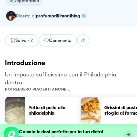
Vegetariana
ricetta
di
profumodilimoniblog
Salva
·
2
Commenta
Introduzione
Un impasto sofficissimo con il Philadelphia
dentro.
POTREBBERO PIACERTI ANCHE...
Petto di pollo alla
Grissini di past
philadelphia
sfoglia al form
Calcola le dosi perfette per la tua dieta!