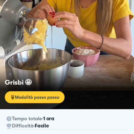
Grisbì 🤩
Modalità passo passo
Tempo totale
1 ora
Difficoltà
Facile