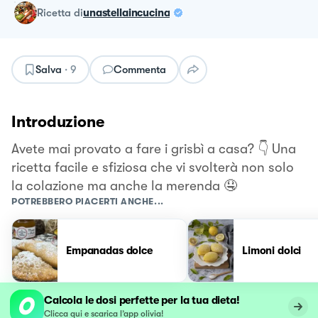
ricetta
di
unastellaincucina
Salva
·
9
Commenta
Introduzione
Avete mai provato a fare i grisbì a casa? 👇 Una
ricetta facile e sfiziosa che vi svolterà non solo
la colazione ma anche la merenda 🤤
POTREBBERO PIACERTI ANCHE...
Empanadas dolce
Limoni dolci
Calcola le dosi perfette per la tua dieta!
Clicca qui e scarica l’app olivia!