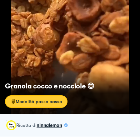
Granola cocco e nocciole 😊
Modalità passo passo
ricetta
di
ninnalemon