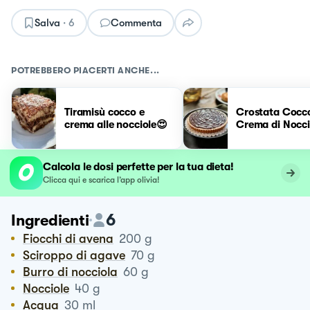
Salva
·
6
Commenta
POTREBBERO PIACERTI ANCHE...
Tiramisù cocco e
Crostata Cocc
crema alle nocciole😍
Crema di Nocci
Calcola le dosi perfette per la tua dieta!
Clicca qui e scarica l’app olivia!
6
Ingredienti
Fiocchi di avena
200
g
Sciroppo di agave
70
g
Burro di nocciola
60
g
Nocciole
40
g
Acqua
30
ml