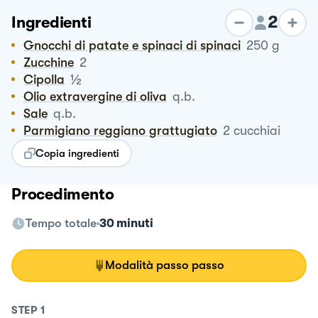
2
Ingredienti
Gnocchi di patate e spinaci di spinaci
250
g
Zucchine
2
½
Cipolla
Olio extravergine di oliva
q.b.
Sale
q.b.
Parmigiano reggiano grattugiato
2
cucchiai
Copia ingredienti
Procedimento
Tempo totale
30 minuti
Modalità passo passo
STEP
1