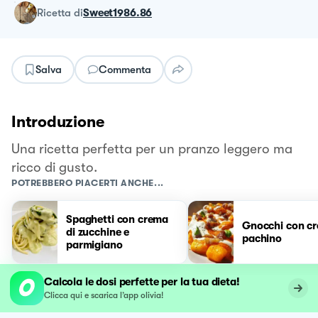
ricetta
di
Sweet1986.86
Salva
Commenta
Introduzione
Una ricetta perfetta per un pranzo leggero ma
ricco di gusto.
POTREBBERO PIACERTI ANCHE...
Spaghetti con crema
Gnocchi con cr
di zucchine e
pachino
parmigiano
Calcola le dosi perfette per la tua dieta!
Clicca qui e scarica l’app olivia!