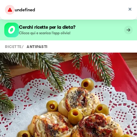
undefined
Cerchi ricette per la dieta?
Clicca qui e scarica l’app olivia!
RICETTE
/
ANTIPASTI