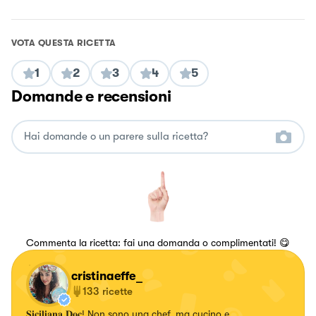
VOTA QUESTA RICETTA
1
2
3
4
5
Domande e recensioni
Commenta la ricetta: fai una domanda o complimentati! 😋
cristinaeffe_
133
ricette
𝐒𝐢𝐜𝐢𝐥𝐢𝐚𝐧𝐚 𝐃𝐨𝐜! Non sono una chef, ma cucino e