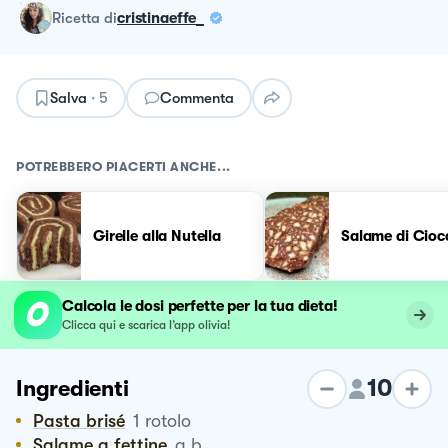
ricetta
di
cristinaeffe_
Salva
·
5
Commenta
POTREBBERO PIACERTI ANCHE...
Girelle alla Nutella
Salame di Cioc
Calcola le dosi perfette per la tua dieta!
Clicca qui e scarica l’app olivia!
10
Ingredienti
Pasta brisé
1
rotolo
Salame a fettine
q.b.