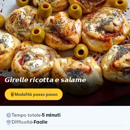
𝙂𝙞𝙧𝙚𝙡𝙡𝙚 𝙧𝙞𝙘𝙤𝙩𝙩𝙖 𝙚 𝙨𝙖𝙡𝙖𝙢𝙚
Modalità passo passo
Tempo totale
5 minuti
Difficoltà
Facile