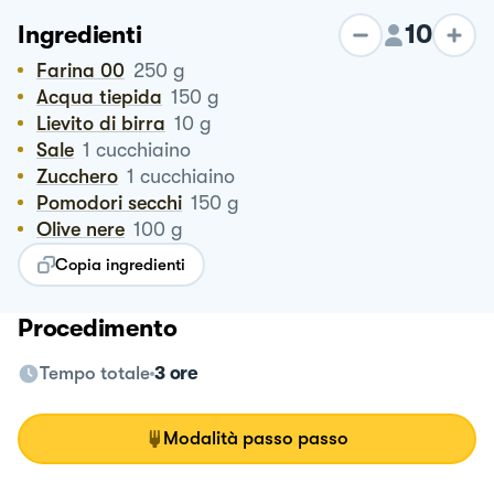
10
Ingredienti
Farina 00
250
g
Acqua tiepida
150
g
Lievito di birra
10
g
Sale
1
cucchiaino
Zucchero
1
cucchiaino
Pomodori secchi
150
g
Olive nere
100
g
Copia ingredienti
Procedimento
Tempo totale
3 ore
Modalità passo passo