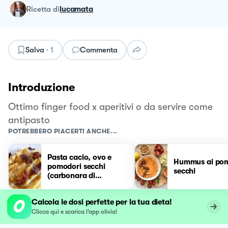
ricetta
di
lucamata
Salva
·
1
Commenta
Introduzione
Ottimo finger food x aperitivi o da servire come
antipasto
POTREBBERO PIACERTI ANCHE...
Pasta cacio, ovo e
Hummus ai po
pomodori secchi
secchi
(carbonara di
pomodori secchi)
Calcola le dosi perfette per la tua dieta!
Clicca qui e scarica l’app olivia!