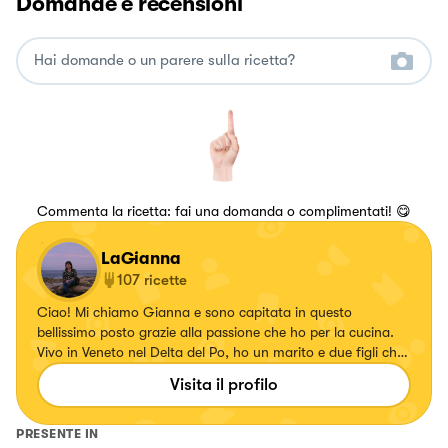
Domande e recensioni
Commenta la ricetta: fai una domanda o complimentati! 😋
LaGianna
107
ricette
Ciao! Mi chiamo Gianna e sono capitata in questo
bellissimo posto grazie alla passione che ho per la cucina.
Vivo in Veneto nel Delta del Po, ho un marito e due figli che
sono i miei giudici a tavola e che apprezzano quello che
Visita il profilo
preparo loro. Inizia così questa inaspettata nuova
avventura
PRESENTE IN