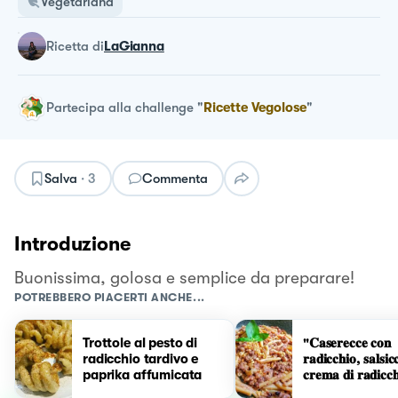
Vegetariana
ricetta
di
LaGianna
Partecipa alla challenge
"
Ricette Vegolose
"
Salva
·
3
Commenta
Introduzione
Buonissima, golosa e semplice da preparare!
POTREBBERO PIACERTI ANCHE...
Trottole al pesto di
"𝐂𝐚𝐬𝐞𝐫𝐞𝐜𝐜𝐞 𝐜𝐨𝐧
radicchio tardivo e
𝐫𝐚𝐝𝐢𝐜𝐜𝐡𝐢𝐨, 𝐬𝐚𝐥𝐬𝐢𝐜
paprika affumicata
𝐜𝐫𝐞𝐦𝐚 𝐝𝐢 𝐫𝐚𝐝𝐢𝐜𝐜𝐡
𝐧𝐨𝐜𝐢."