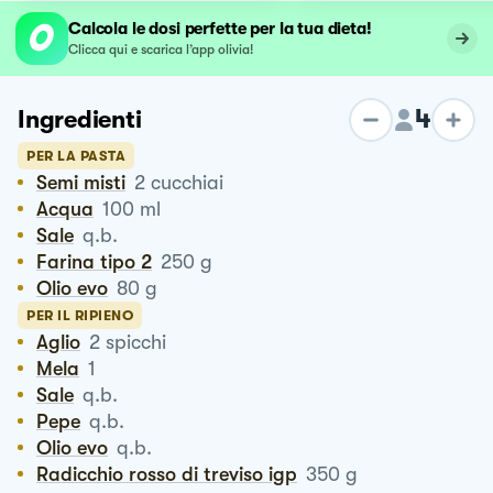
Calcola le dosi perfette per la tua dieta!
Clicca qui e scarica l’app olivia!
4
Ingredienti
PER LA PASTA
Semi misti
2
cucchiai
Acqua
100
ml
Sale
q.b.
Farina tipo 2
250
g
Olio evo
80
g
PER IL RIPIENO
Aglio
2
spicchi
Mela
1
Sale
q.b.
Pepe
q.b.
Olio evo
q.b.
Radicchio rosso di treviso igp
350
g