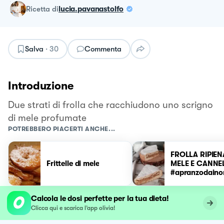
ricetta
di
lucia.pavanastolfo
Salva
·
30
Commenta
Introduzione
Due strati di frolla che racchiudono uno scrigno
di mele profumate
POTREBBERO PIACERTI ANCHE...
FROLLA RIPIEN
Frittelle di mele
MELE E CANNE
#apranzodaino
Calcola le dosi perfette per la tua dieta!
Clicca qui e scarica l’app olivia!