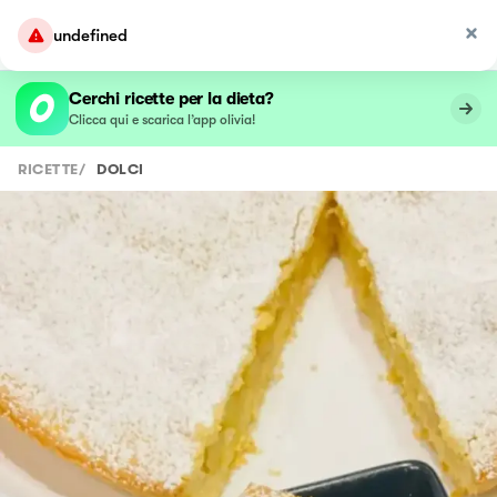
undefined
Cerchi ricette per la dieta?
Clicca qui e scarica l’app olivia!
RICETTE
/
DOLCI