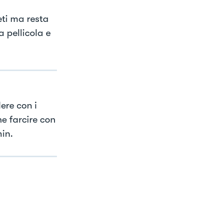
eti ma resta
a pellicola e
ere con i
e farcire con
in.