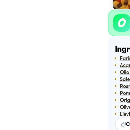
Ingr
Far
Ac
Oli
Sale
Ro
Po
Or
Oli
Lie
C