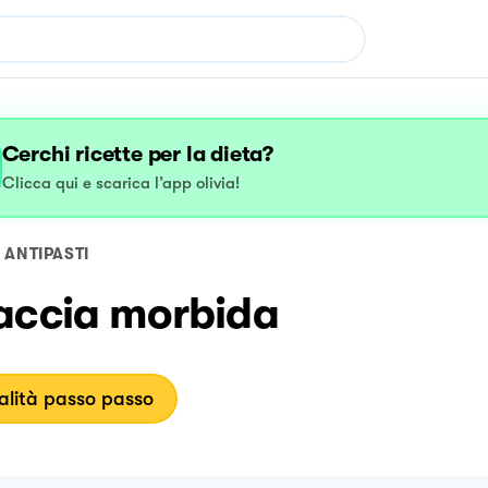
Cerchi ricette per la dieta?
Clicca qui e scarica l’app olivia!
ANTIPASTI
accia morbida
lità passo passo