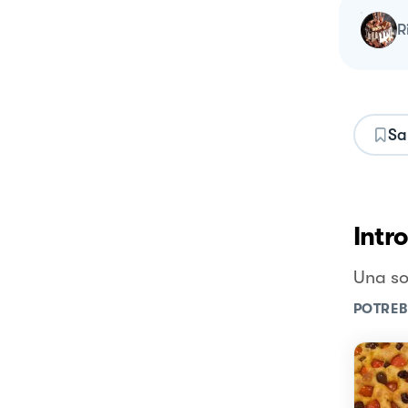
Sa
Intr
Una so
POTREB